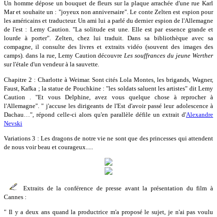
Un homme dépose un bouquet de fleurs sur la plaque arrachée d'une rue Karl
Mar et souhaite un : "joyeux non anniversaire". Le conte Zelten est espion pour
les américains et traducteur. Un ami lui a parlé du dernier espion de l'Allemagne
de l'est : Lemy Caution. "La solitude est une. Elle est par essence grande et
lourde à porter". Zelten, chez lui traduit. Dans sa bibliothèque avec sa
compagne, il consulte des livres et extraits vidéo (souvent des images des
camps). dans la rue, Lemy Caution découvre
Les souffrances du jeune Werther
sur l'étale d'un vendeur à la sauvette
.
Chapitre 2 : Charlotte à Weimar. Sont cités Lola Montes, les brigands, Wagner,
Faust, Kafka ; la statue de Pouchkine : "les soldats saluent les artistes" dit Lemy
Caution . "Et vous Delphine, avez vous quelque chose à reprocher à
l'Allemagne". " j'accuse les dirigeants de l'Est d'avoir passé leur adolescence à
Dachau…", répond celle-ci alors qu'en parallèle défile un extrait d'
Alexandre
Nevski
Variations 3 : Les dragons de notre vie ne sont que des princesses qui attendent
de nous voir beau et courageux.....
Extraits de la conférence de presse avant la présentation du film à
Cannes :
" Il y a deux ans quand la productrice m'a proposé le sujet, je n'ai pas voulu