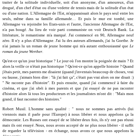
traiter de la solitude individuelle, soit d'un anonyme, d'un amoureux, d'un
drogué, d'un chef d'état ou d'une vedette de tennis mais de la solitude d'un état
ou d'une nation. L'Allemagne de l'Est, m'apparaissait alors le pays seul entre les
seuls, même dans sa famille allemande… Et puis le mur est tombé, une
Allemagne va rejoindre les Etats-unis et l'autre, l'ancienne Allemagne de l'Est,
n'a pas bougé. Au lieu de voir parti communiste on voit Deutsch Bank. La
littérature, le romantisme m'a marqué. J'ai commencé en 90, Allemagne neuf
zéro. Il n'y a plus d'Allemagne. J'ai lu des auteurs allemands, j'ai lu Goethe. Je
n'ai jamais lu un roman de jeune homme qui m'a autant enthousiasmé que
Le
roman du jeune Werther
.
Qu'est-ce qu'un jour historique ? Le jour où l'on montre la poignée de main ? Et
alors la veille ce n'était pas historique ? Qu'est-ce qu'on appelle histoire ? Quand
j'étais petit, mes parents me disaient (quand j'inventais beaucoup de choses, vrai
ou fausse, j'aimais bien dire : "là j'ai fait ça", c'était pas vrai alors on me disait :)
" Ne raconte pas d'histoire". Et puis ensuite, quand j'ai commencé à faire du
cinéma, et que j'ai obéi à mes parents et que j'ai essayé de ne pas raconter
d'histoire alors là tous les producteurs et les journalistes m'ont dit : "Mais mon
grand, il faut raconter des histoires."
Robert Musil. L'homme sans qualité : " nous ne sommes pas arrivés (lui
viennois mais il parle pour l'Europe) à nous libérer et nous appelons ça la
démocratie. Les Russes ont essayé de se libérer deux fois, ils n'y ont pas réussi
mais ils ont essayé. Nous, nous avons accepté de ne plus nous libérer - il suffit
de regarder la télévision - en échange, nous avons ce que nous appelons la