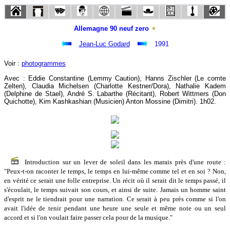
Allemagne 90 neuf zero
Jean-Luc Godard
1991
Voir :
photogrammes
Avec : Eddie Constantine (Lemmy Caution), Hanns Zischler (Le comte
Zelten), Claudia Michelsen (Charlotte Kestner/Dora), Nathalie Kadem
(Delphine de Stael), André S. Labarthe (Récitant), Robert Wittmers (Don
Quichotte), Kim Kashkashian (Musicien) Anton Mossine (Dimitri). 1h02.
Introduction sur un lever de soleil dans les marais près d'une route :
"Peux-t-on raconter le temps, le temps en lui-même comme tel et en soi ? Non,
en vérité ce serait une folle entreprise. Un récit où il serait dit le temps passé, il
s'écoulait, le temps suivait son cours, et ainsi de suite. Jamais un homme saint
d'esprit ne le tiendrait pour une narration. Ce serait à peu près comme si l'on
avait l'idée de tenir pendant une heure une seule et même note ou un seul
accord et si l'on voulait faire passer cela pour de la musique."