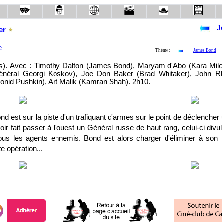
J
uer
e
Thème :
James Bond
hts). Avec : Timothy Dalton (James Bond), Maryam d'Abo (Kara Milo
énéral Georgi Koskov), Joe Don Baker (Brad Whitaker), John R
onid Pushkin), Art Malik (Kamran Shah). 2h10.
ond est sur la piste d'un trafiquant d'armes sur le point de déclencher
ir fait passer à l'ouest un Général russe de haut rang, celui-ci di
tous les agents ennemis. Bond est alors charger d'éliminer à son to
e opération...