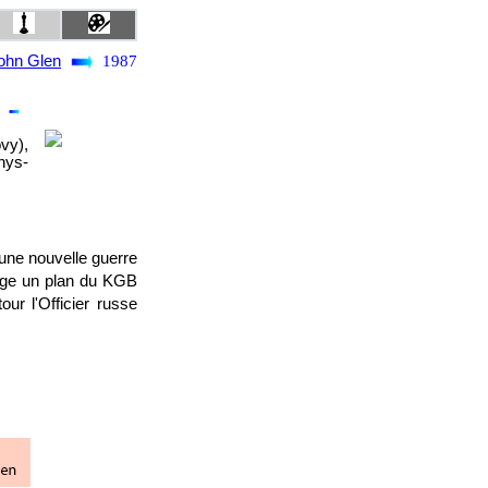
ohn Glen
1987
vy),
hys-
 une nouvelle guerre
vulge un plan du KGB
ur l'Officier russe