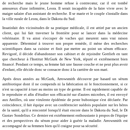
de recherche mais le jeune homme refuse à contrecœur, car il est tombé
amoureux d'une infirmière, Leora. Il serait incapable de la faire vivre avec le
maigre salaire d'un assistant de recherche. Il se marie et le couple s'installe dans
la ville rurale de Leora, dans le Dakota du Sud.
Insatisfait des vicissitudes de sa pratique médicale, il est attiré par un ancien
client, qui lui fait traverser la frontière pour se lancer dans la médecine
vétérinaire. Il va ainsi s'occuper de vaches qui meurent sans vrai raison
apparente. Déterminé à trouver son propre remède, il mène des recherches
scientifiques dans sa cuisine et finit par mettre au point un sérum efficace.
Revigoré, il décide d'abandonner son cabinet et de rejoindre Gottlieb en tant
que chercheur à l'Institut McGurk de New York, réputé et extrêmement bien
financé. Pendant ce temps, sa femme fait une fausse couche et ne peut plus avoir
d'enfant, elle décide donc se consacre donc à la carrière de son mari.
Après deux années au McGurk, Arrowsmith découvre par hasard un sérum
antibiotique dont il ne compends ni la fabrication ni le fonctionnement, si ce
n'est sa capacité à tuer au moins un type de germe. Il est rapidement capable de
le reproduire et afin d'étudier son efficacité sur d'autres microbes, il est envoyé
aux Antilles, où une virulente épidémie de peste bubonique s'est déclarée. Par
coïncidence, il fait équipe avec un conférencier suédois populaire sur les héros
de la santé, qu'il a rencontré lorsqu'il était encore dans le Dakota du Sud, le Dr
Gustav Sondelius. Ce dernier est extrêmement enthousiaste à propos de l'équipe
et des perspectives du sérum pour aider à guérir la maladie. Arrowsmith est
accompagné de sa femmen bien qu'il craigne pour sa sécurité.