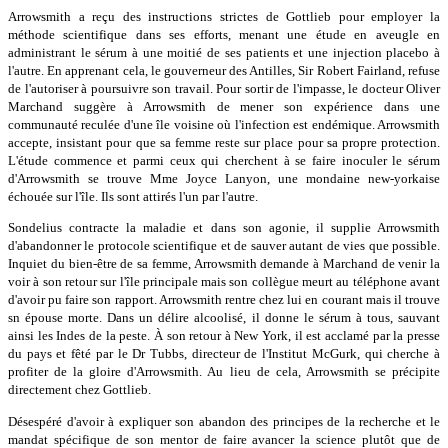
Arrowsmith a reçu des instructions strictes de Gottlieb pour employer la
méthode scientifique dans ses efforts, menant une étude en aveugle en
administrant le sérum à une moitié de ses patients et une injection placebo à
l'autre. En apprenant cela, le gouverneur des Antilles, Sir Robert Fairland, refuse
de l'autoriser à poursuivre son travail. Pour sortir de l'impasse, le docteur Oliver
Marchand suggère à Arrowsmith de mener son expérience dans une
communauté reculée d'une île voisine où l'infection est endémique. Arrowsmith
accepte, insistant pour que sa femme reste sur place pour sa propre protection.
L'étude commence et parmi ceux qui cherchent à se faire inoculer le sérum
d'Arrowsmith se trouve Mme Joyce Lanyon, une mondaine new-yorkaise
échouée sur l'île. Ils sont attirés l'un par l'autre.
Sondelius contracte la maladie et dans son agonie, il supplie Arrowsmith
d'abandonner le protocole scientifique et de sauver autant de vies que possible.
Inquiet du bien-être de sa femme, Arrowsmith demande à Marchand de venir la
voir à son retour sur l'île principale mais son collègue meurt au téléphone avant
d'avoir pu faire son rapport. Arrowsmith rentre chez lui en courant mais il trouve
sn épouse morte. Dans un délire alcoolisé, il donne le sérum à tous, sauvant
ainsi les Indes de la peste. À son retour à New York, il est acclamé par la presse
du pays et fêté par le Dr Tubbs, directeur de l'Institut McGurk, qui cherche à
profiter de la gloire d'Arrowsmith. Au lieu de cela, Arrowsmith se précipite
directement chez Gottlieb.
Désespéré d'avoir à expliquer son abandon des principes de la recherche et le
mandat spécifique de son mentor de faire avancer la science plutôt que de