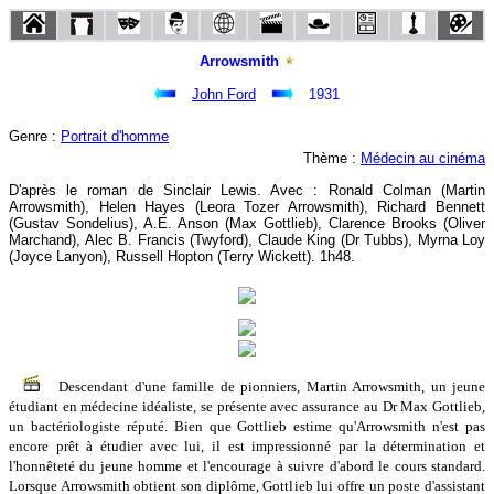
Arrowsmith
John Ford
1931
Genre :
Portrait d'homme
Thème :
Médecin au cinéma
D'après le roman de Sinclair Lewis. Avec : Ronald Colman (Martin
Arrowsmith), Helen Hayes (Leora Tozer Arrowsmith), Richard Bennett
(Gustav Sondelius), A.E. Anson (Max Gottlieb), Clarence Brooks (Oliver
Marchand), Alec B. Francis (Twyford), Claude King (Dr Tubbs), Myrna Loy
(Joyce Lanyon), Russell Hopton (Terry Wickett). 1h48.
Descendant d'une famille de pionniers, Martin Arrowsmith, un jeune
étudiant en médecine idéaliste, se présente avec assurance au Dr Max Gottlieb,
un bactériologiste réputé. Bien que Gottlieb estime qu'Arrowsmith n'est pas
encore prêt à étudier avec lui, il est impressionné par la détermination et
l'honnêteté du jeune homme et l'encourage à suivre d'abord le cours standard.
Lorsque Arrowsmith obtient son diplôme, Gottlieb lui offre un poste d'assistant