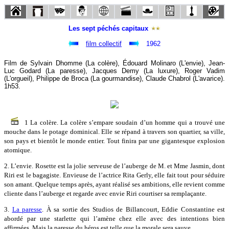
Les sept péchés capitaux
film collectif
1962
Film de Sylvain Dhomme (La colère), Édouard Molinaro (L'envie), Jean-
Luc Godard (La paresse), Jacques Demy (La luxure), Roger Vadim
(L'orgueil), Philippe de Broca (La gourmandise), Claude Chabrol (L'avarice).
1h53.
1 La colère. La colère s’empare soudain d’un homme qui a trouvé une
mouche dans le potage dominical. Elle se répand à travers son quartier, sa ville,
son pays et bientôt le monde entier. Tout finira par une gigantesque explosion
atomique.
2. L’envie. Rosette est la jolie serveuse de l’auberge de M. et Mme Jasmin, dont
Riri est le bagagiste. Envieuse de l’actrice Rita Gerly, elle fait tout pour séduire
son amant. Quelque temps après, ayant réalisé ses ambitions, elle revient comme
cliente dans l’auberge et regarde avec envie Riri courtiser sa remplaçante.
3.
La paresse
. À sa sortie des Studios de Billancourt, Eddie Constantine est
abordé par une starlette qui l’amène chez elle avec des intentions bien
affirmées. Mais la paresse du héros est telle que la morale sera sauve.