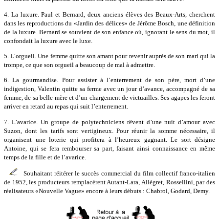
4. La luxure. Paul et Bernard, deux anciens élèves des Beaux-Arts, cherchent
dans les reproductions du «Jardin des délices» de Jérôme Bosch, une définition
de la luxure. Bernard se souvient de son enfance où, ignorant le sens du mot, il
confondait la luxure avec le luxe.
5. L’orgueil. Une femme quitte son amant pour revenir auprès de son mari qui la
trompe, ce que son orgueil a beaucoup de mal à admettre.
6. La gourmandise. Pour assister à l’enterrement de son père, mort d’une
indigestion, Valentin quitte sa ferme avec un jour d’avance, accompagné de sa
femme, de sa belle-mère et d’un chargement de victuailles. Ses agapes les feront
arriver en retard au repas qui suit l’enterrement.
7. L’avarice. Un groupe de polytechniciens rêvent d’une nuit d’amour avec
Suzon, dont les tarifs sont vertigineux. Pour réunir la somme nécessaire, il
organisent une loterie qui profitera à l’heureux gagnant. Le sort désigne
Antoine, qui se fera rembourser sa part, faisant ainsi connaissance en même
temps de la fille et de l’avarice.
Souhaitant réitérer le succès commercial du film collectif franco-italien
de 1952, les producteurs remplacèrent Autant-Lara, Allégret, Rossellini, par des
réalisateurs «Nouvelle Vague» encore à leurs débuts : Chabrol, Godard, Demy.