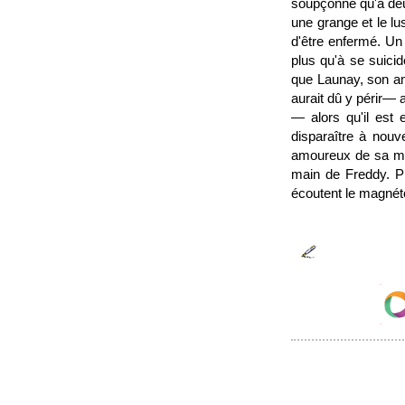
soupçonne qu'à deux
une grange et le lus
d'être enfermé. Un s
plus qu'à se suicid
que Launay, son am
aurait dû y périr— a
— alors qu'il est 
disparaître à nouve
amoureux de sa maî
main de Freddy. Pi
écoutent le magné