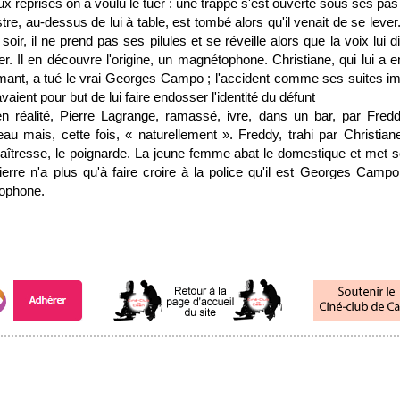
 reprises on a voulu le tuer : une trappe s'est ouverte sous ses pa
tre, au-dessus de lui à table, est tombé alors qu'il venait de se lever
oir, il ne prend pas ses pilules et se réveille alors que la voix lui dit
er. Il en découvre l'origine, un magnétophone. Christiane, qui lui a e
ant, a tué le vrai Georges Campo ; l'accident comme ses suites i
vaient pour but de lui faire endosser l'identité du défunt
en réalité, Pierre Lagrange, ramassé, ivre, dans un bar, par Fred
au mais, cette fois, « naturellement ». Freddy, trahi par Christian
tresse, le poignarde. La jeune femme abat le domestique et met s
erre n'a plus qu'à faire croire à la police qu'il est Georges Campo.
tophone.