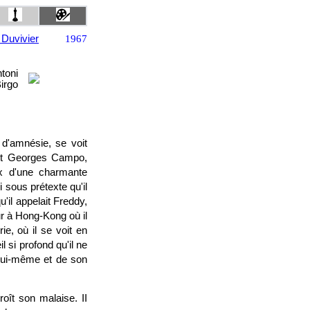
 Duvivier
1967
toni
irgo
d'amnésie, se voit
rait Georges Campo,
ux d'une charmante
i sous prétexte qu'il
'il appelait Freddy,
eur à Hong-Kong où il
e, où il se voit en
l si profond qu'il ne
e lui-même et de son
ît son malaise. II