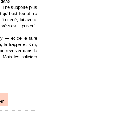
s dans
. Il ne supporte plus
 qu'il est fou et n'a
nfin cédé, lui avoue
mprévues —puisqu'il
dy — et de le faire
e, la frappe et Kim,
on revolver dans la
 Mais les policiers