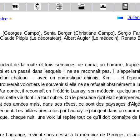
Julien
otre
n (Georges Campo), Senta Berger (Christiane Campo), Sergio Fan
 Claude Piéplu (Le décorateur), Albert Augier (Le médecin), Renato B
cident de la route et trois semaines de coma, un homme, frappé 
té et un passé dans lesquels il ne se reconnaît pas. Il s'appelle
re d'un château — avec un domestique chinois, Kim — et l'épo
etrouverait volontiers le souvenir si elle ne se refusait obstinément à lu
ar contre, il reconnaît en Frédéric Launay, son médecin, quelqu'un qu
ns cette vie dont il a tout oublié. On le persuade qu'il était entrepren
t des années mais, dans ses rêves, ce sont des paysages d'Algéri
eviennent. Les pilules prescrites par Launay le plongent dans un sommei
sque, chaque nuit, une voix lui répète tout ce qu'il doit connaître d
e Lagrange, revient sans cesse à la mémoire de Georges et accro