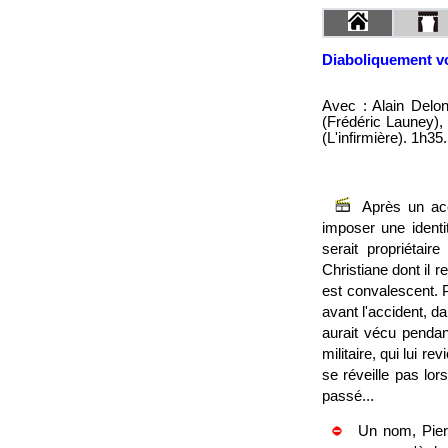
Diaboliquement v
Avec : Alain Delo
(Frédéric Launey),
(L'infirmière). 1h35.
Après un ac
imposer une identi
serait propriétai
Christiane dont il r
est convalescent. P
avant l'accident, da
aurait vécu pendan
militaire, qui lui r
se réveille pas lor
passé...
Un nom, Pierr