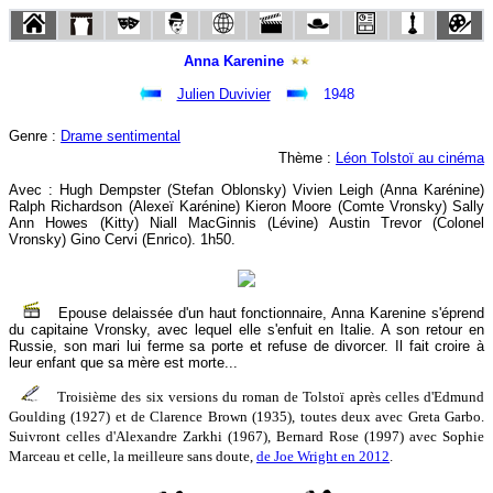
Anna Karenine
Julien Duvivier
1948
Genre :
Drame sentimental
Thème :
Léon Tolstoï au cinéma
Avec : Hugh Dempster (Stefan Oblonsky) Vivien Leigh (Anna Karénine)
Ralph Richardson (Alexeï Karénine) Kieron Moore (Comte Vronsky) Sally
Ann Howes (Kitty) Niall MacGinnis (Lévine) Austin Trevor (Colonel
Vronsky) Gino Cervi (Enrico). 1h50.
Epouse delaissée d'un haut fonctionnaire, Anna Karenine s'éprend
du capitaine Vronsky, avec lequel elle s'enfuit en Italie. A son retour en
Russie, son mari lui ferme sa porte et refuse de divorcer. Il fait croire à
leur enfant que sa mère est morte...
Troisième des six versions du roman de Tolstoï après celles d'Edmund
Goulding (1927) et de Clarence Brown (1935), toutes deux avec Greta Garbo.
Suivront celles d'Alexandre Zarkhi (1967), Bernard Rose (1997) avec Sophie
Marceau et celle, la meilleure sans doute,
de Joe Wright en 2012
.