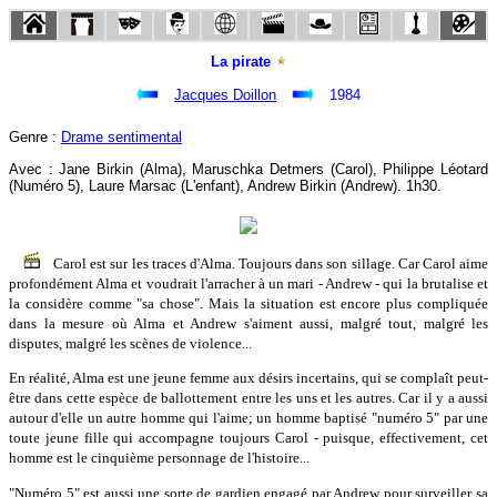
La pirate
Jacques Doillon
1984
Genre :
Drame sentimental
Avec : Jane Birkin (Alma), Maruschka Detmers (Carol), Philippe Léotard
(Numéro 5), Laure Marsac (L'enfant), Andrew Birkin (Andrew). 1h30.
Carol est sur les traces d'Alma. Toujours dans son sillage. Car Carol aime
profondément Alma et voudrait l'arracher à un mari - Andrew - qui la brutalise et
la considère comme "sa chose". Mais la situation est encore plus compliquée
dans la mesure où Alma et Andrew s'aiment aussi, malgré tout, malgré les
disputes, malgré les scènes de violence...
En réalité, Alma est une jeune femme aux désirs incertains, qui se complaît peut-
être dans cette espèce de ballottement entre les uns et les autres. Car il y a aussi
autour d'elle un autre homme qui l'aime; un homme baptisé "numéro 5" par une
toute jeune fille qui accompagne toujours Carol - puisque, effectivement, cet
homme est le cinquième personnage de l'histoire...
"Numéro 5" est aussi une sorte de gardien engagé par Andrew pour surveiller sa