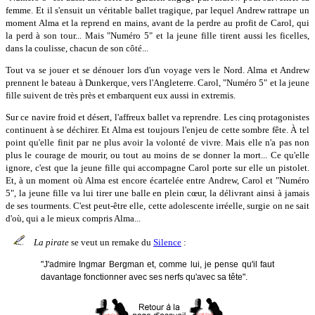
femme. Et il s'ensuit un véritable ballet tragique, par lequel Andrew rattrape un
moment Alma et la reprend en mains, avant de la perdre au profit de Carol, qui
la perd à son tour... Mais "Numéro 5" et la jeune fille tirent aussi les ficelles,
dans la coulisse, chacun de son côté...
Tout va se jouer et se dénouer lors d'un voyage vers le Nord. Alma et Andrew
prennent le bateau à Dunkerque, vers l'Angleterre. Carol, "Numéro 5" et la jeune
fille suivent de très près et embarquent eux aussi in extremis.
Sur ce navire froid et désert, l'affreux ballet va reprendre. Les cinq protagonistes
continuent à se déchirer. Et Alma est toujours l'enjeu de cette sombre fête. À tel
point qu'elle finit par ne plus avoir la volonté de vivre. Mais elle n'a pas non
plus le courage de mourir, ou tout au moins de se donner la mort... Ce qu'elle
ignore, c'est que la jeune fille qui accompagne Carol porte sur elle un pistolet.
Et, à un moment où Alma est encore écartelée entre Andrew, Carol et "Numéro
5", la jeune fille va lui tirer une balle en plein cœur, la délivrant ainsi à jamais
de ses tourments. C'est peut-être elle, cette adolescente irréelle, surgie on ne sait
d'où, qui a le mieux compris Alma...
La pirate
se veut un remake du
Silence
:
"J'admire Ingmar Bergman et, comme lui, je pense qu'il faut
davantage fonctionner avec ses nerfs qu'avec sa tête".