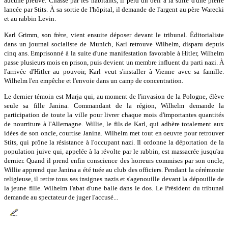
aucune preuve. Chassé par les habitants, il perd un oeil à la suite d'une pierre
lancée par Stits. À sa sortie de l'hôpital, il demande de l'argent au père Warecki
et au rabbin Levin.
Karl Grimm, son frère, vient ensuite déposer devant le tribunal. Éditorialiste
dans un journal socialiste de Munich, Karl retrouve Wilhelm, disparu depuis
cinq ans. Emprisonné à la suite d'une manifestation favorable à Hitler, Wilhelm
passe plusieurs mois en prison, puis devient un membre influent du parti nazi. À
l'arrivée d'Hitler au pouvoir, Karl veut s'installer à Vienne avec sa famille.
Wilhelm l'en empêche et l'envoie dans un camp de concentration.
Le dernier témoin est Marja qui, au moment de l'invasion de la Pologne, élève
seule sa fille Janina. Commandant de la région, Wilhelm demande la
participation de toute la ville pour livrer chaque mois d'importantes quantités
de nourriture à l'Allemagne. Willie, le fils de Karl, qui adhère totalement aux
idées de son oncle, courtise Janina. Wilhelm met tout en oeuvre pour retrouver
Stits, qui prône la résistance à l'occupant nazi. Il ordonne la déportation de la
population juive qui, appelée à la révolte par le rabbin, est massacrée jusqu'au
dernier. Quand il prend enfin conscience des horreurs commises par son oncle,
Willie apprend que Janina a été tuée au club des officiers. Pendant la cérémonie
religieuse, il retire tous ses insignes nazis et s'agenouille devant la dépouille de
la jeune fille. Wilhelm l'abat d'une balle dans le dos. Le Président du tribunal
demande au spectateur de juger l'accusé...