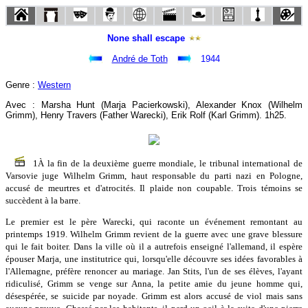
None shall escape
André de Toth
1944
Genre :
Western
Avec : Marsha Hunt (Marja Pacierkowski), Alexander Knox (Wilhelm
Grimm), Henry Travers (Father Warecki), Erik Rolf (Karl Grimm). 1h25.
1À la fin de la deuxième guerre mondiale, le tribunal international de
Varsovie juge Wilhelm Grimm, haut responsable du parti nazi en Pologne,
accusé de meurtres et d'atrocités. Il plaide non coupable. Trois témoins se
succèdent à la barre.
Le premier est le père Warecki, qui raconte un événement remontant au
printemps 1919. Wilhelm Grimm revient de la guerre avec une grave blessure
qui le fait boiter. Dans la ville où il a autrefois enseigné l'allemand, il espère
épouser Marja, une institutrice qui, lorsqu'elle découvre ses idées favorables à
l'Allemagne, préfère renoncer au mariage. Jan Stits, l'un de ses élèves, l'ayant
ridiculisé, Grimm se venge sur Anna, la petite amie du jeune homme qui,
désespérée, se suicide par noyade. Grimm est alors accusé de viol mais sans