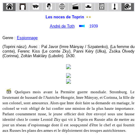
Les noces de Toprin
André de Toth
1939
Genre :
Espionnage
(Toprini nász). Avec : Pal Javor (Imre Mányay / Szpatenko), (La femme du
comte), Ferenc Kiss (Le comte Zky), Panni Kéry (Ulka), Zsóka Ölvedy
(Corinna), Zoltán Makláry (Lubolin). 1h30.
Quelques mois avant la Première guerre mondiale. Stromburg. Le
lieutenant de hussard de l'Autriche-Hongrie, Imre Mányay, et Corinna, la fille de
son colonel, sont amoureux. Alors que Imre doit faire sa demande en mariage, le
colonel se voit obligé de lui confier une mission de la plus haute importance.
Parlant couramment russe, le jeune officier doit être envoyé sous une fausse
identité chez le comte Leonid Zky qui vit à Toprin en Russie afin de mettre au
jour un réseau d’espionnage dont il est soupçonné d'être le chef et qui fournit
aux Russes les plans des armes et le déploiement des troupes autrichiennes.