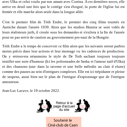
avec Ulka et celui voulu par son amant avec Corrina. A ces dernières noces, elle
arrive en deuil une fois que le cortège s'est éloigné, la porte de l'église lui est
fermée et elle marche alors seule dans la longue allée.
C'est le premier film de Tóth Endre, le premier des cinq films tournés en
Autriche durant l'année 1939. Alors que les studios Hunnia se sont vidés de
leurs réalisteurs juifs, il croule sous les demandes et s'exilera à la fin de l'année
pour ne pas servir de caution au gouvernement pro-nazi de la Hongrie.
Tóth Endre a le temps de concevoir ce film alors que les suivants seront parfois
moins précis dans leur actions et leur montage vu les cadences de production.
On y retrouvera néanmoins le style de De Toth sachant toujours toujours
instiller une note d'humour (Ici les poltonnades de Sasha et l'amour naïf d'Ulka)
et des chansons (une dans la taverne et une belle mélodie au clair d elune)
comme des pauses au sein d'intrigues complexes. Elle est ici trépidante et pleine
de suspens, aussi bien sur le plan de l'intrigue d'espionnage que de l'intrigue
amoureuse.
Jean-Luc Lacuve, le 19 octobre 2022.