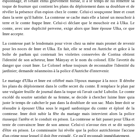
espionnage, et s'étant enfui grièvement blessé, il a le temps de lui remettre sa
toque de fourrure qui contient les plans du déploiement dans sa doublure et de
révéler la présence d'un espion chez le comte. Celui-ci soupçonne Imre et court
dans la serre qu'il habite. La comtesse se cache mais elle a laissé un mouchoir à
terre et le comte frappe Imre. Celui-ci déclare que le mouchoir est à Ulka. Le
comte, avec une duplicité perverse, exige alors que Imre épouse Ulka, ce que
Imre accepte.
La comtesse part le lendemain pour vivre chez sa mère mais promet de revenir
pour les noces de Imre et Ulka. En fait, elle se rend en Autriche et grâce à la
boîte de parfum qui contenait les violettes conservées de Corrina obtient
l'identité de son acheteur, Imre Mányay et le nom du colonel. Elle l'avertit du
danger que court Imre. Le Colonel refuse toujours de reconnaître l'identité du
jardinier; demande néanmoins à la police d'Autriche d'intervenir.
Le mariage d'Ulka et Imre est célébré mais l'époux manque à la noce. Il dérobe
les plans du déploiement dans le coffre secret du comte. Il remplace le plan par
une vulgaire feuille de journal dans la toque où l'avait caché Lubolin. Le comte
excédé du sourire satisfait de sa femme, se decide à chercher luime Imre quia
juste le temps de cahcher le pan dans la doublure de son sac. Mais Imre doit se
résoudre à épouser Ulka sous le regard sardonique du comte et éploré de la
comtesse. Imre doit subir la fête du mariage mais intervient alors la police
riussequi l'arrête et le conduit en prison. La comtesse se fait passer pour Ulka et
tente de convaincre Imre de son amour. Celui-ci n'avoue rien et se dit surpris
d'être en prison. Le commissaire lui révèle que la police autrichienne l'accuse
d'un crime pour lequel il doit être extradé.. Ce qu'il reconnaît immédiatement.