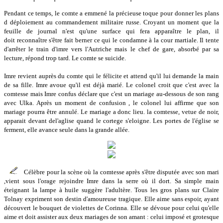
Pendant ce temps, le comte a emmené la précieuse toque pour donner les plans
d déploiement au commandement militaire russe. Croyant un moment que la
feuille de journal n'est qu'une surface qui fera apparaître le plan, il
doit reconnaître s'être fait berner ce qui le condamne à la cour martiale. Il tente
d'arrêter le train d'imre vers l'Autriche mais le chef de gare, absorbé par sa
lecture, répond trop tard. Le comte se suicide.
Imre revient auprès du comte qui le félicite et attend qu'il lui demande la main
de sa fille. Imre avoue qu'il est déjà marié. Le colonel croit que c'est avec la
comtesse mais Imre confus déclare que c'est un mariage au-dessous de son rang
avec Ulka. Après un moment de confusion , le colonel lui affirme que son
mariage pourra être annulé. Le mariage a donc lieu. la comtesse, vetue de noir,
apparait devant del'aglise quand le cortege s'eloigne. Les portes de l'église se
ferment, elle avance seule dans la grande allée.
Célèbre pour la scène où la comtesse après s'être disputée avec son mari
,vient sous l'orage rejoindre Imre dans la serre où il dort. Sa simple main
éteignant la lampe à huile suggère l'adultère. Tous les gros plans sur Claire
Tolnay expriment son destin d'amoureuse tragique. Elle aime sans espoir, ayant
découvert le bouquet de violettes de Corinna. Elle se dévoue pour celui qu'elle
aime et doit assister aux deux mariages de son amant : celui imposé et grotesque