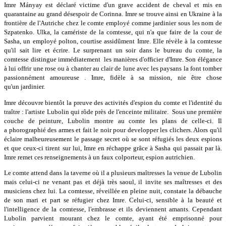
Imre Mányay est déclaré victime d'un grave accident de cheval et mis en
quarantaine au grand désespoir de Corinna. Imre se trouve ainsi en Ukraine à la
frontière de l'Autriche chez le comte employé comme jardinier sous les nom de
Szpatenko. Ulka, la camériste de la comtesse, qui n'a que faire de la cour de
Sasha, un employé polton, courtise assidûment Imre. Elle révèle à la comtesse
qu'il sait lire et écrire. Le surprenant un soir dans le bureau du comte, la
comtesse distingue immédiatement les manières d'officier d'Imre. Son élégance
à lui offrir une rose ou à chanter au clair de lune avec les paysans la font tomber
passionnément amoureuse . Imre, fidèle à sa mission, nie être chose
qu'un jardinier.
Imre découvre bientôt la preuve des activités d'espion du comte et l'identité du
traître : l'artiste Lubolin qui rôde près de l'enceinte militaire. Sous une première
couche de peinture, Lubolin montre au comte les plans de celle-ci. Il
a phorographié des armes et fait le noir pour developper les clichers. Alors qu'il
éclaire malheureusement le passage secret où se sont réfugiés les deux espions
et que ceux-ci tirent sur lui, Imre en réchappe grâce à Sasha qui passait par là.
Imre remet ces renseignements à un faux colporteur, espion autrichien.
Le comte attend dans la taverne où il a plusieurs maîtresses la venue de Lubolin
mais celui-ci ne venant pas et déjà très saoul, il invite ses maîtresses et des
musiciens chez lui. La comtesse, réveillée en pleine nuit, constate la débauche
de son mari et part se réfugier chez Imre. Celui-ci, sensible à la beauté et
l'intelligence de la comtesse, l'embrasse et ils deviennent amants. Cependant
Lubolin parvient mourant chez le comte, ayant été emprisonné pour