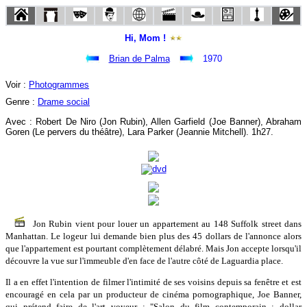
Hi, Mom !
Brian de Palma
1970
Voir :
Photogrammes
Genre :
Drame social
Avec : Robert De Niro (Jon Rubin), Allen Garfield (Joe Banner), Abraham
Goren (Le pervers du théâtre), Lara Parker (Jeannie Mitchell). 1h27.
Jon Rubin vient pour louer un appartement au 148 Suffolk street dans
Manhattan. Le logeur lui demande bien plus des 45 dollars de l'annonce alors
que l'appartement est pourtant complètement délabré. Mais Jon accepte lorsqu'il
découvre la vue sur l'immeuble d'en face de l'autre côté de Laguardia place.
Il a en effet l'intention de filmer l'intimité de ses voisins depuis sa fenêtre et est
encouragé en cela par un producteur de cinéma pornographique, Joe Banner,
qui prétend faire de l'art voyeur : "Salon du film contemporain : dollar