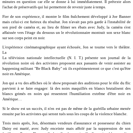
minutes en question car elle se donne à lui immédiatement. Il prétexte alors
l'achat de préservatifs qui lui permettent de revenir juste à temps.
Fier de son expérience, il montre le film fraîchement développé à Joe Banner
mais celui-ci est furieux du résultat. Jon n'avait pas pris garde à l'instabilité de
son pied de caméra et, au lieu de filmer ses ébats avec Judy, la caméra s'est
affaissée vers l'étage du dessous un le révolutionnaire montrait son sexe blanc
sur son corps peint en noir.
L'expérience cinématographique ayant échouée, Jon se tourne vers le théâtre.
La
La télévision nationale intellectuelle (N. I. T.) présente son journal de la
révolution noire où des activistes proposent aux passants de venir assister au
happening militant "Be Black Baby" où ils expérimenteront ce que c'est qu'être
noir en Amérique.
Jon qui a vu des affiches où le show proposait des auditions pour le rôle du flic
parvient à se faire engager: là des noirs maquillés en blancs brutalisent des
blancs grimés en noirs qui ressentent l'humiliation extrême d'être noir en
Amérique…
Si le show est un succès, il n'en est pas de même de la guérilla urbaine menée
ensuite par les activistes qui seront tués sous les coups de la violence blanche.
Trois mois après, Jon, désormais vendeurs d'assurance et possesseur du chien
Daisy est marié, avec Judy enceinte mais affolé par la suppression de son