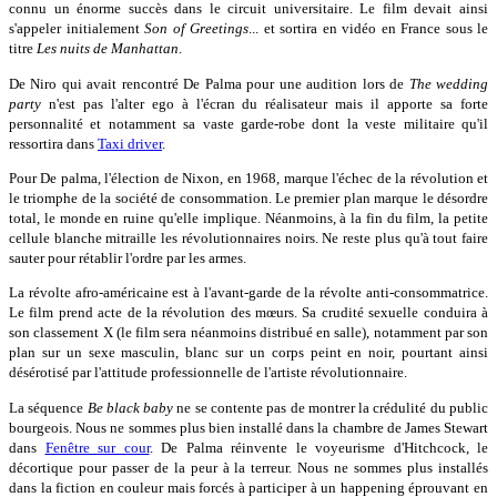
connu un énorme succès dans le circuit universitaire. Le film devait ainsi
s'appeler initialement
Son of Greetings
... et sortira en vidéo en France sous le
titre
Les nuits de Manhattan
.
De Niro qui avait rencontré De Palma pour une audition lors de
The wedding
party
n'est pas l'alter ego à l'écran du réalisateur mais il apporte sa forte
personnalité et notamment sa vaste garde-robe dont la veste militaire qu'il
ressortira dans
Taxi driver
.
Pour De palma, l'élection de Nixon, en 1968, marque l'échec de la révolution et
le triomphe de la société de consommation. Le premier plan marque le désordre
total, le monde en ruine qu'elle implique. Néanmoins, à la fin du film, la petite
cellule blanche mitraille les révolutionnaires noirs. Ne reste plus qu'à tout faire
sauter pour rétablir l'ordre par les armes.
La révolte afro-américaine est à l'avant-garde de la révolte anti-consommatrice.
Le film prend acte de la révolution des mœurs. Sa crudité sexuelle conduira à
son classement X (le film sera néanmoins distribué en salle), notamment par son
plan sur un sexe masculin, blanc sur un corps peint en noir, pourtant ainsi
désérotisé par l'attitude professionnelle de l'artiste révolutionnaire.
La séquence
Be black baby
ne se contente pas de montrer la crédulité du public
bourgeois. Nous ne sommes plus bien installé dans la chambre de James Stewart
dans
Fenêtre sur cour
. De Palma réinvente le voyeurisme d'Hitchcock, le
décortique pour passer de la peur à la terreur. Nous ne sommes plus installés
dans la fiction en couleur mais forcés à participer à un happening éprouvant en