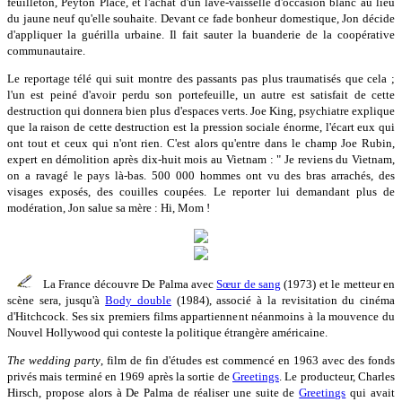
feuilleton, Peyton Place, et l'achat d'un lave-vaisselle d'occasion blanc au lieu
du jaune neuf qu'elle souhaite. Devant ce fade bonheur domestique, Jon décide
d'appliquer la guérilla urbaine. Il fait sauter la buanderie de la coopérative
communautaire.
Le reportage télé qui suit montre des passants pas plus traumatisés que cela ;
l'un est peiné d'avoir perdu son portefeuille, un autre est satisfait de cette
destruction qui donnera bien plus d'espaces verts. Joe King, psychiatre explique
que la raison de cette destruction est la pression sociale énorme, l'écart eux qui
ont tout et ceux qui n'ont rien. C'est alors qu'entre dans le champ Joe Rubin,
expert en démolition après dix-huit mois au Vietnam : " Je reviens du Vietnam,
on a ravagé le pays là-bas. 500 000 hommes ont vu des bras arrachés, des
visages exposés, des couilles coupées. Le reporter lui demandant plus de
modération, Jon salue sa mère : Hi, Mom !
La France découvre De Palma avec
Sœur de sang
(1973) et le metteur en
scène sera, jusqu'à
Body double
(1984), associé à la revisitation du cinéma
d'Hitchcock. Ses six premiers films appartiennent néanmoins à la mouvence du
Nouvel Hollywood qui conteste la politique étrangère américaine.
The wedding party
, film de fin d'études est commencé en 1963 avec des fonds
privés mais terminé en 1969 après la sortie de
Greetings
. Le producteur, Charles
Hirsch, propose alors à De Palma de réaliser une suite de
Greetings
qui avait