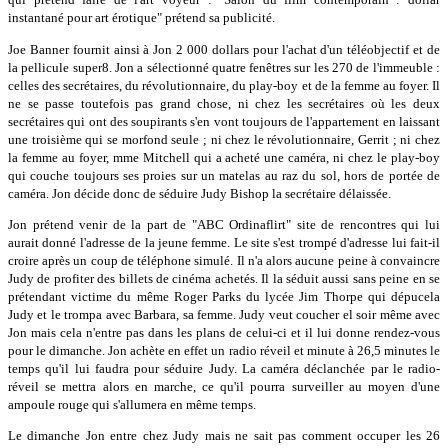
instantané pour art érotique" prétend sa publicité.
Joe Banner fournit ainsi à Jon 2 000 dollars pour l'achat d'un téléobjectif et de
la pellicule super8. Jon a sélectionné quatre fenêtres sur les 270 de l'immeuble :
celles des secrétaires, du révolutionnaire, du play-boy et de la femme au foyer. Il
ne se passe toutefois pas grand chose, ni chez les secrétaires où les deux
secrétaires qui ont des soupirants s'en vont toujours de l'appartement en laissant
une troisième qui se morfond seule ; ni chez le révolutionnaire, Gerrit ; ni chez
la femme au foyer, mme Mitchell qui a acheté une caméra, ni chez le play-boy
qui couche toujours ses proies sur un matelas au raz du sol, hors de portée de
caméra. Jon décide donc de séduire Judy Bishop la secrétaire délaissée.
Jon prétend venir de la part de "ABC Ordinaflirt" site de rencontres qui lui
aurait donné l'adresse de la jeune femme. Le site s'est trompé d'adresse lui fait-il
croire après un coup de téléphone simulé. Il n'a alors aucune peine à convaincre
Judy de profiter des billets de cinéma achetés. Il la séduit aussi sans peine en se
prétendant victime du même Roger Parks du lycée Jim Thorpe qui dépucela
Judy et le trompa avec Barbara, sa femme. Judy veut coucher el soir même avec
Jon mais cela n'entre pas dans les plans de celui-ci et il lui donne rendez-vous
pour le dimanche. Jon achète en effet un radio réveil et minute à 26,5 minutes le
temps qu'il lui faudra pour séduire Judy. La caméra déclanchée par le radio-
réveil se mettra alors en marche, ce qu'il pourra surveiller au moyen d'une
ampoule rouge qui s'allumera en même temps.
Le dimanche Jon entre chez Judy mais ne sait pas comment occuper les 26