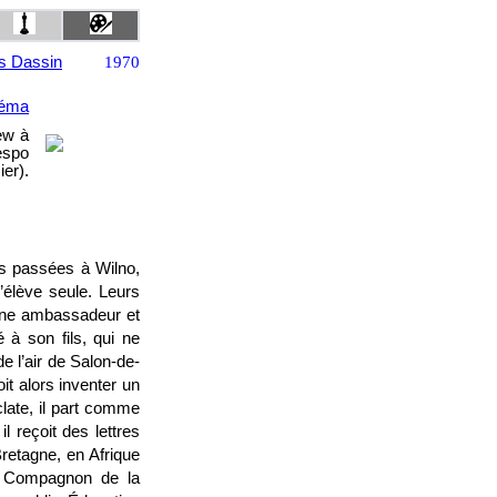
s Dassin
1970
néma
ew à
espo
er).
s passées à Wilno,
’élève seule. Leurs
enne ambassadeur et
é à son fils, qui ne
de l’air de Salon-de-
it alors inventer un
late, il part comme
l reçoit des lettres
Bretagne, en Afrique
ait Compagnon de la