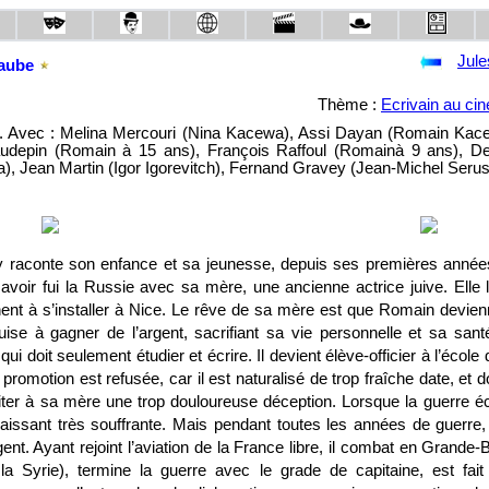
Jule
'aube
Thème :
Ecrivain au ci
. Avec : Melina Mercouri (Nina Kacewa), Assi Dayan (Romain Kac
audepin (Romain à 15 ans), François Raffoul (Romainà 9 ans), D
), Jean Martin (Igor Igorevitch), Fernand Gravey (Jean-Michel Serusi
 raconte son enfance et sa jeunesse, depuis ses premières année
avoir fui la Russie avec sa mère, une ancienne actrice juive. Elle l
ènent à s’installer à Nice. Le rêve de sa mère est que Romain devi
puise à gagner de l’argent, sacrifiant sa vie personnelle et sa sant
ui doit seulement étudier et écrire. Il devient élève-officier à l’école 
romotion est refusée, car il est naturalisé de trop fraîche date, et do
er à sa mère une trop douloureuse déception. Lorsque la guerre éc
laissant très souffrante. Mais pendant toutes les années de guerre, i
agent. Ayant rejoint l’aviation de la France libre, il combat en Grande-
t la Syrie), termine la guerre avec le grade de capitaine, est f