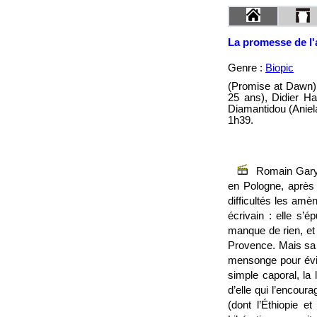
La promesse de l
Genre :
Biopic
(Promise at Dawn)
25 ans), Didier H
Diamantidou (Aniela
1h39.
Romain Gary
en Pologne, après 
difficultés les am
écrivain : elle s’é
manque de rien, et q
Provence. Mais sa p
mensonge pour évit
simple caporal, la 
d’elle qui l’encour
(dont l’Éthiopie e