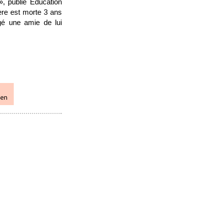
», publie Éducation
ère est morte 3 ans
gé une amie de lui