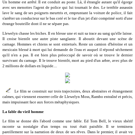
Un homme est arrêté. Il est conduit au poste. Là, il étrangle autant qu'il égorge
avec ses menottes l'agent de police qui lui tournait le dos. Le terrible assassin
lave le sang de ses poignets meurtris et, empruntant la voiture de police, il fait
s'arrêter un conducteur sur le bas coté et le tue d'un jet d'air comprimé sorti d'une
étrange bouteille dont il ne se sépare pas.
Llewelyn chasse les biches. Il en blesse une et suit sa trace au sang qu'elle laisse.
Il croise bientôt une autre piste sanglante. Il aboutit devant une scène de
carnage. Hommes et chiens se sont entretués. Reste un camion d'héroïne et un
mexicain blessé à mort qui lui demande de l'eau et auquel il répond séchement
qu'il n'en a pas. Il est bien plus préoccupé de savoir où se trouve le dernier
survivant du carnage. Il le trouve bientôt, mort au pied d'un arbre, avec plus de
2 millions de dollars en liquide....
Le film se construit sur trois trajectoires, deux abstraites et étrangement
calmes, qui viennent enserrer celle de Llewelyn Moss, Rambo entraîné et précis,
mais impuissant face aux forces métaphysiques.
La fable du vieil homme
Le film se donne dès l'abord comme une fable. Ed Tom Bell, le vieux shérif
raconte sa nostalgie d'un temps ou tout était paisible. Il se terminera
pareillement sur la narration de deux de ses rêves. Dans le premier, il avait vu