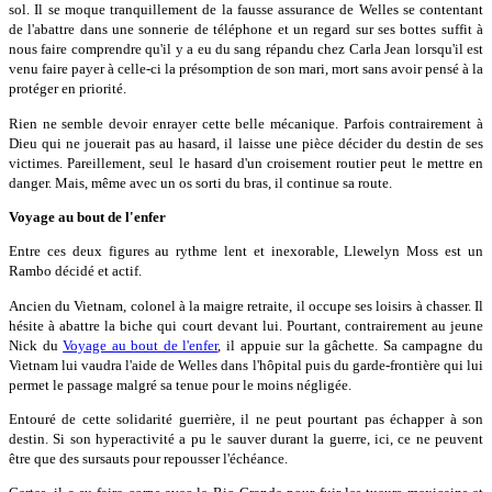
sol. Il se moque tranquillement de la fausse assurance de Welles se contentant
de l'abattre dans une sonnerie de téléphone et un regard sur ses bottes suffit à
nous faire comprendre qu'il y a eu du sang répandu chez Carla Jean lorsqu'il est
venu faire payer à celle-ci la présomption de son mari, mort sans avoir pensé à la
protéger en priorité.
Rien ne semble devoir enrayer cette belle mécanique. Parfois contrairement à
Dieu qui ne jouerait pas au hasard, il laisse une pièce décider du destin de ses
victimes. Pareillement, seul le hasard d'un croisement routier peut le mettre en
danger. Mais, même avec un os sorti du bras, il continue sa route.
Voyage au bout de l'enfer
Entre ces deux figures au rythme lent et inexorable, Llewelyn Moss est un
Rambo décidé et actif.
Ancien du Vietnam, colonel à la maigre retraite, il occupe ses loisirs à chasser. Il
hésite à abattre la biche qui court devant lui. Pourtant, contrairement au jeune
Nick du
Voyage au bout de l'enfer
, il appuie sur la gâchette. Sa campagne du
Vietnam lui vaudra l'aide de Welles dans l'hôpital puis du garde-frontière qui lui
permet le passage malgré sa tenue pour le moins négligée.
Entouré de cette solidarité guerrière, il ne peut pourtant pas échapper à son
destin. Si son hyperactivité a pu le sauver durant la guerre, ici, ce ne peuvent
être que des sursauts pour repousser l'échéance.