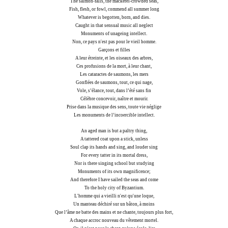
The salmon-falls, the mackerel-crowded seas,
Fish, flesh, or fowl, commend all summer long
Whatever is begotten, born, and dies.
Caught in that sensual music all neglect
Monuments of unageing intellect.
Non, ce pays n'est pas pour le vieil homme.
Garçons et filles
A leur étreinte, et les oiseaux des arbres,
Ces profusions de la mort, à leur chant,
Les cataractes de saumons, les mers
Gonflées de saumons, tout, ce qui nage,
Vole, s’élance, tout, dans l’été sans fin
Célèbre concevoir, naître et mourir.
Prise dans la musique des sens, toute vie néglige
Les monuments de l’incoercible intellect.
An aged man is but a paltry thing,
A tattered coat upon a stick, unless
Soul clap its hands and sing, and louder sing
For every tatter in its mortal dress,
Nor is there singing school but studying
Monuments of its own magnificence;
And therefore I have sailed the seas and come
To the holy city of Byzantium.
L'homme qui a vieilli n'est qu'une loque,
Un manteau déchiré sur un bâton, à moins
Que l’âme ne batte des mains et ne chante, toujours plus fort,
A chaque accroc nouveau du vêtement mortel.