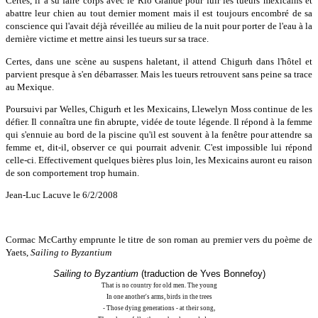
Certes, il a su faire corps avec le Rio Grande pour fuir les tueurs mexicains et
abattre leur chien au tout dernier moment mais il est toujours encombré de sa
conscience qui l'avait déjà réveillée au milieu de la nuit pour porter de l'eau à la
dernière victime et mettre ainsi les tueurs sur sa trace.
Certes, dans une scène au suspens haletant, il attend Chigurh dans l'hôtel et
parvient presque à s'en débarrasser. Mais les tueurs retrouvent sans peine sa trace
au Mexique.
Poursuivi par Welles, Chigurh et les Mexicains, Llewelyn Moss continue de les
défier. Il connaîtra une fin abrupte, vidée de toute légende. Il répond à la femme
qui s'ennuie au bord de la piscine qu'il est souvent à la fenêtre pour attendre sa
femme et, dit-il, observer ce qui pourrait advenir. C'est impossible lui répond
celle-ci. Effectivement quelques bières plus loin, les Mexicains auront eu raison
de son comportement trop humain.
Jean-Luc Lacuve le 6/2/2008
Cormac McCarthy emprunte le titre de son roman au premier vers du poème de
Yaets,
Sailing to Byzantium
Sailing to Byzantium
(traduction de Yves Bonnefoy)
That is no country for old men. The young
In one another's arms, birds in the trees
- Those dying generations - at their song,