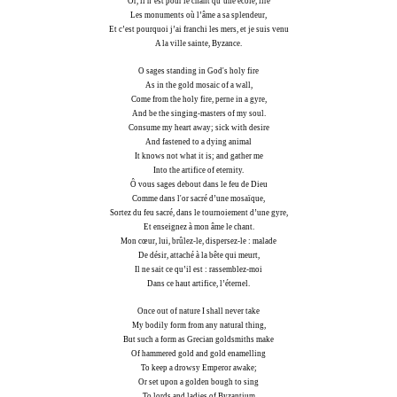
Or, il n’est pour le chant qu’une école, lire
Les monuments où l’âme a sa splendeur,
Et c’est pourquoi j’ai franchi les mers, et je suis venu
A la ville sainte, Byzance.
O sages standing in God's holy fire
As in the gold mosaic of a wall,
Come from the holy fire, perne in a gyre,
And be the singing-masters of my soul.
Consume my heart away; sick with desire
And fastened to a dying animal
It knows not what it is; and gather me
Into the artifice of eternity.
Ô vous sages debout dans le feu de Dieu
Comme dans l'or sacré d’une mosaïque,
Sortez du feu sacré, dans le tournoiement d’une gyre,
Et enseignez à mon âme le chant.
Mon cœur, lui, brûlez-le, dispersez-le : malade
De désir, attaché à la bête qui meurt,
Il ne sait ce qu’il est : rassemblez-moi
Dans ce haut artifice, l’éternel.
Once out of nature I shall never take
My bodily form from any natural thing,
But such a form as Grecian goldsmiths make
Of hammered gold and gold enamelling
To keep a drowsy Emperor awake;
Or set upon a golden bough to sing
To lords and ladies of Byzantium