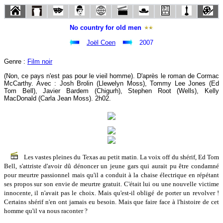
No country for old men
Joël Coen
2007
Genre :
Film noir
(Non, ce pays n'est pas pour le vieil homme). D'après le roman de Cormac
McCarthy. Avec : Josh Brolin (Llewelyn Moss), Tommy Lee Jones (Ed
Tom Bell), Javier Bardem (Chigurh), Stephen Root (Wells), Kelly
MacDonald (Carla Jean Moss). 2h02.
Les vastes pleines du Texas au petit matin. La voix off du shérif, Ed Tom
Bell, s'attriste d'avoir dû dénoncer un jeune gars qui aurait pu être condamné
pour meurtre passionnel mais qu'il a conduit à la chaise électrique en répétant
ses propos sur son envie de meurtre gratuit. C'était lui ou une nouvelle victime
innocente, il n'avait pas le choix. Mais qu'est-il obligé de porter un revolver !
Certains shérif n'en ont jamais eu besoin. Mais que faire face à l'histoire de cet
homme qu'il va nous raconter ?