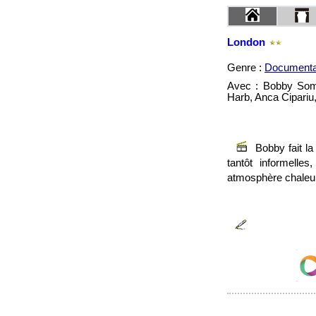
London
Genre :
Documenta
Avec : Bobby Somm
Harb, Anca Cipariu
Bobby fait l
tantôt informell
atmosphère chaleu