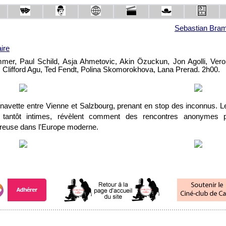
Sebastian Bra
ire
er, Paul Schild, Asja Ahmetovic, Akin Özuckun, Jon Agolli, Vero
, Clifford Agu, Ted Fendt, Polina Skomorokhova, Lana Prerad. 2h00.
a navette entre Vienne et Salzbourg, prenant en stop des inconnus. L
es, tantôt intimes, révèlent comment des rencontres anonymes 
reuse dans l'Europe moderne.