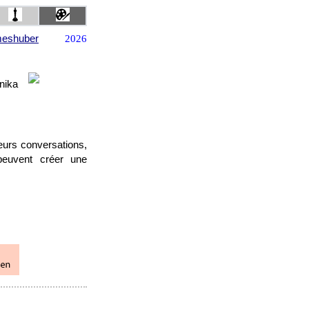
meshuber
2026
nika
eurs conversations,
peuvent créer une