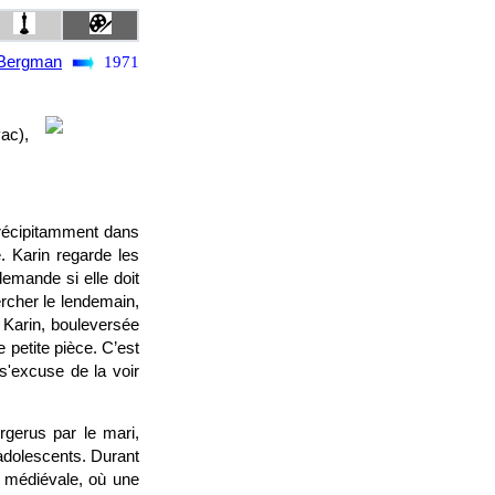
 Bergman
1971
ac),
précipitamment dans
. Karin regarde les
demande si elle doit
rcher le lendemain,
. Karin, bouleversée
e petite pièce. C’est
s'excuse de la voir
rgerus par le mari,
adolescents. Durant
e médiévale, où une