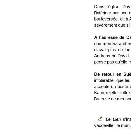
Dans l'église, Dav
l'intérieur par une
bouleversée, dit à A
sévèrement que si e
A l'adresse de D
nommée Sara et est 
n'avait plus de fa
Andreas ou David. S
pense pas qu'elle r
De retour en Suè
intolérable, que leu
accepté un poste 
Karin rejette l'of
l'accuse de mensong
Le Lien
s’ins
vaudeville : le mari