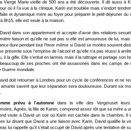
a Vierge Marie vieille de 500 ans a été découverte. Il dit aussi à K
jour où il l'a vue à la clinique. Karin est troublée mais s’endort tend
faite et dynamique mère au foyer pour préparer le petit-déjeuner du 
, à 8h15, elle est seule à la maison.
 David dans son appartement et accepte d'avoir des relations sexuelle
emière liaison et qu'elle ne sait pas si elle est amoureuse de lui, mais
ance dure pendant tout l’hiver même si David se montre souvent distan
 se présente sous l'emprise de l'alcool et qu'elle n'a pas réussi à ar
, il la gifle. Elle s’enfuit en larmes mais il la rattrape et partage son h
ue beaucoup de ses proches ont été assassinés dans les camps de 
e Guerre mondiale.
, David doit retourner à Londres pour un cycle de conférences et ne re
 amants savent que leur séparation sera douloureuse. Durant six moi
.
omme prévu à l’automne
dans la ville des Vergeruset leurs 
oins, Agnès, la fille de Karen, comprend assez tôt que sa mère a un
nd visite à David un soir où Karin est cachée dans la chambre. Il e
s lui disant que David a une liaison avec Karin. David qualifie la vi
as lui rappelle qu'il s'était occupé de David après une tentative de su