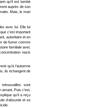
arin qu'il est tombé
rement auprès de son
matin. Mais, le mari
s avec lui. Elle lui
 que c'est important
t, autoritaire et en
rêter de fumer comme
istoire familiale avec
concentration nazis
venir qu’à l’automne
s, ils échangent de
retrouvailles sont
 amant. Puis c’est,
xplique qu'il a reçu
site d'absurde et se
icide.