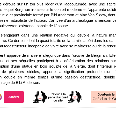
e déroule sur un ton plus léger qu’à l’accoutumée, avec une satir
ans lequel Bergman ironise sur le confort moderne et l’apparente solidi
ctuelle et provinciale formé par Bibi Anderson et Max Von Sidow, dont
veine naturaliste de l’auteur. L’arrivée d’un archéologue américain ve
uleverser l’existence banale de l’épouse.
’engagent dans une relation négative qui dévoile la nature man
me. Ce dernier, dont la quasi-totalité de la famille a péri dans les ca
t autodestructeur, incapable de vivre avec sa maîtresse ou de la rend
ent apparue de manière allégorique dans l’œuvre de Bergman. Elle 
ue et ses séquelles participent à la détérioration des relations 
ription d’une statue en bois sculpté de la Vierge, dont l’intérieur 
x de plusieurs siècles, apporte la signification profonde d’un 
un couple en même temps qu’une passion destructrice, doubl
nnage de Bibi Anderson.