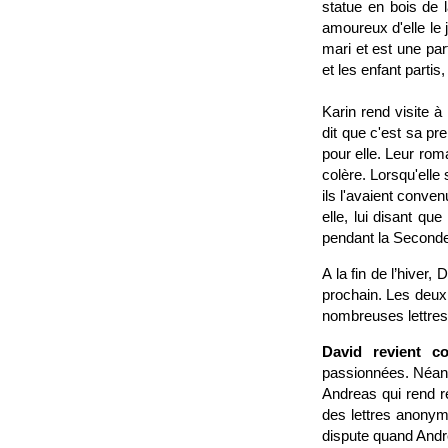
statue en bois de l
amoureux d'elle le 
mari et est une par
et les enfant partis
Karin rend visite à
dit que c'est sa pr
pour elle. Leur rom
colère. Lorsqu'elle
ils l'avaient convenu
elle, lui disant q
pendant la Second
A la fin de l’hiver
prochain. Les deux
nombreuses lettres
David revient c
passionnées. Néanm
Andreas qui rend re
des lettres anonyme
dispute quand Andre