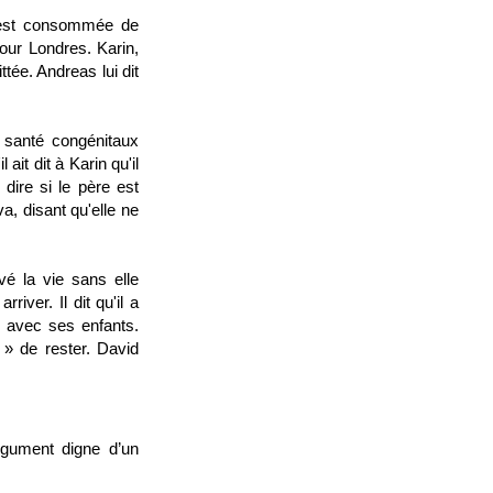
le est consommée de
pour Londres. Karin,
ttée. Andreas lui dit
 santé congénitaux
it dit à Karin qu'il
dire si le père est
a, disant qu'elle ne
vé la vie sans elle
river. Il dit qu'il a
 avec ses enfants.
 » de rester. David
rgument digne d’un