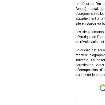
Le début du film s
l’ennui) marital, d
bourgeoisie intelle
appartiennent à la 
site en Suède va bo
Les deux amants s
névrotique de l’hom
se révèle violent e
La guerre est souv
manière biographiq
indirecte. La desc
parasitaires vieu
décomposition d’
surmonter le perso