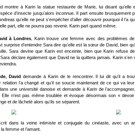
id montre à Karin la statue restaurée de Marie, lui disant qu'el
 espèce d'insecte jusqu'alors inconnue. Il part ensuite brusquement 
ndreas qu'elle ne peut s’empêcher d’aller découvrir pourquoi il l'a qui
lle part, elle ne pourra pas revenir. Karin part quand même.
avid à Londres
, Karin trouve une femme avec des problèmes de
surprise d'entendre Sara dire qu'elle est la sœur de David, bien qu'il a
mille. Sara devine que Karin est enceinte, bien que Karin refuse de 
ara déclare également que David ne la quittera jamais. Karin s'en v
eviendra.
de, David
demande à Karin de le rencontrer. Il lui dit qu'il a trou
r relation l'a changé et qu'il se soucie maintenant de ce qui va leur ar
dans une université danoise et demande à Karin de l'accompagner,
fre. Elle n’est pas même troublée et évoque désormais son « devoir
e et de lâcheté alors qu'ils se séparent.
crit dans la veine intimiste et conjugale du cinéaste, avec un a
, la femme et l’amant.