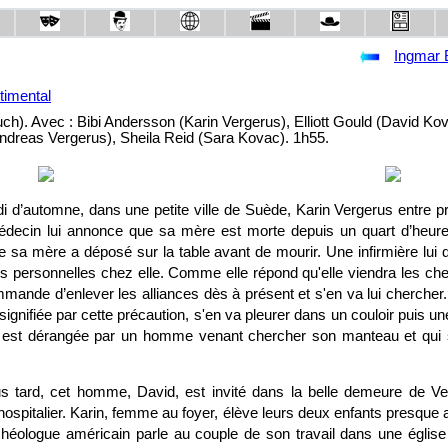
Ingmar
imental
ch). Avec : Bibi Andersson (Karin Vergerus), Elliott Gould (David Kov
reas Vergerus), Sheila Reid (Sara Kovac). 1h55.
i d’automne, dans une petite ville de Suède, Karin Vergerus entre 
édecin lui annonce que sa mère est morte depuis un quart d’heure
 sa mère a déposé sur la table avant de mourir. Une infirmière lui 
es personnelles chez elle. Comme elle répond qu'elle viendra les che
commande d’enlever les alliances dès à présent et s'en va lui chercher
signifiée par cette précaution, s'en va pleurer dans un couloir puis un
le est dérangée par un homme venant chercher son manteau et qui 
s tard, cet homme, David, est invité dans la belle demeure de Ve
ospitalier. Karin, femme au foyer, élève leurs deux enfants presque 
rchéologue américain parle au couple de son travail dans une églis