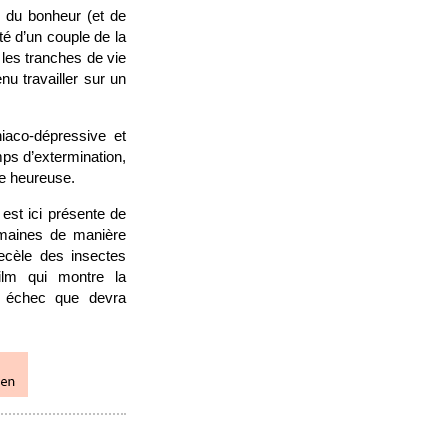
e du bonheur (et de
té d’un couple de la
 les tranches de vie
nu travailler sur un
iaco-dépressive et
mps d’extermination,
re heureuse.
est ici présente de
humaines de manière
recèle des insectes
film qui montre la
e échec que devra