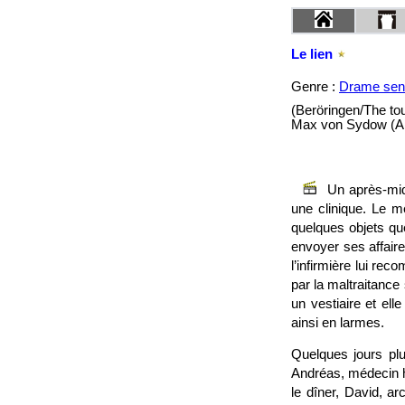
Le lien
Genre :
Drame sent
(Beröringen/The tou
Max von Sydow (And
Un après-mid
une clinique. Le m
quelques objets que
envoyer ses affair
l’infirmière lui re
par la maltraitance 
un vestiaire et el
ainsi en larmes.
Quelques jours plu
Andréas, médecin h
le dîner, David, a