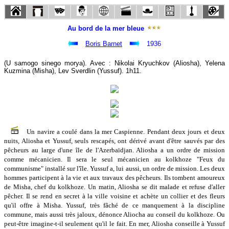
Au bord de la mer bleue
Boris Barnet
1936
(U samogo sinego morya). Avec : Nikolai Kryuchkov (Aliosha), Yelena
Kuzmina (Misha), Lev Sverdlin (Yussuf). 1h11.
Un navire a coulé dans la mer Caspienne. Pendant deux jours et deux
nuits, Aliosha et Yussuf, seuls rescapés, ont dérivé avant d'être sauvés par des
pêcheurs au large d'une île de l'Azerbaïdjan. Aliosha a un ordre de mission
comme mécanicien. Il sera le seul mécanicien au kolkhoze "Feux du
communisme" installé sur l'île. Yussuf a, lui aussi, un ordre de mission. Les deux
hommes participent à la vie et aux travaux des pêcheurs. Ils tombent amoureux
de Misha, chef du kolkhoze. Un matin, Aliosha se dit malade et refuse d'aller
pêcher. Il se rend en secret à la ville voisine et achète un collier et des fleurs
qu'il offre à Misha. Yussuf, très fâché de ce manquement à la discipline
commune, mais aussi très jaloux, dénonce Aliocha au conseil du kolkhoze. Ou
peut-être imagine-t-il seulement qu'il le fait. En mer, Aliosha conseille à Yussuf