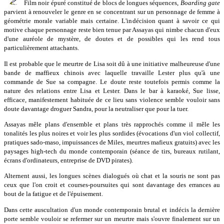
Film noir épuré constitué de blocs de longues séquences,
Boarding gate
parvient à renouveler le genre en se concentrant sur un personnage de femme à
géométrie morale variable mais certaine. L'indécision quant à savoir ce qui
motive chaque personnage reste bien tenue par Assayas qui nimbe chacun d'eux
d'une auréole de mystère, de doutes et de possibles qui les rend tous
particulièrement attachants.
Il est probable que le meurtre de Lisa soit dû à une initiative malheureuse d'une
bande de maffieux chinois avec laquelle travaille Lester plus qu'à une
commande de Sue sa compagne. Le doute reste toutefois permis comme la
nature des relations entre Lisa et Lester. Dans le bar à karaoké, Sue lisse,
efficace, manifestement habituée de ce lieu sans violence semble vouloir sans
doute davantage droguer Sandra, pour la neutraliser que pour la tuer.
Assayas mêle plans d'ensemble et plans très rapprochés comme il mêle les
tonalités les plus noires et voir les plus sordides (évocations d'un viol collectif,
pratiques sado-maso, impuissances de Miles, meurtres mafieux gratuits) avec les
paysages high-tech du monde contemporain (séance de tirs, bureaux rutilant,
écrans d'ordinateurs, entreprise de DVD pirates).
Alternent aussi, les longues scènes dialogués où chat et la souris ne sont pas
ceux que l'on croit et courses-poursuites qui sont davantage des errances au
bout de la fatigue et de l'épuisement.
Dans cette auscultation d'un monde contemporain brutal et indécis la dernière
porte semble vouloir se refermer sur un meurtre mais s'ouvre finalement sur un