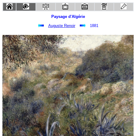
Paysage d'Algérie
Auguste Renoir
1881