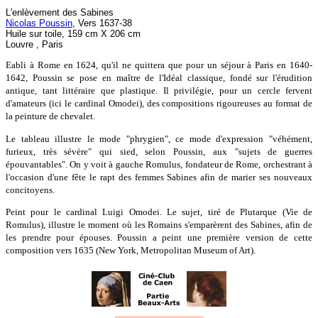
L'enlèvement des Sabines
Nicolas Poussin
, Vers 1637-38
Huile sur toile, 159 cm X 206 cm
Louvre , Paris
Eabli à Rome en 1624, qu'il ne quittera que pour un séjour à Paris en 1640-
1642, Poussin se pose en maître de l'Idéal classique, fondé sur l'érudition
antique, tant littéraire que plastique. Il privilégie, pour un cercle fervent
d'amateurs (ici le cardinal Omodei), des compositions rigoureuses au format de
la peinture de chevalet.
Le tableau illustre le mode "phrygien", ce mode d'expression "véhément,
furieux, très sévère" qui sied, selon Poussin, aux "sujets de guerres
épouvantables". On y voit à gauche Romulus, fondateur de Rome, orchestrant à
l'occasion d'une fête le rapt des femmes Sabines afin de marier ses nouveaux
concitoyens.
Peint pour le cardinal Luigi Omodei. Le sujet, tiré de Plutarque (Vie de
Romulus), illustre le moment où les Romains s'emparèrent des Sabines, afin de
les prendre pour épouses. Poussin a peint une première version de cette
composition vers 1635 (New York, Metropolitan Museum of Art).