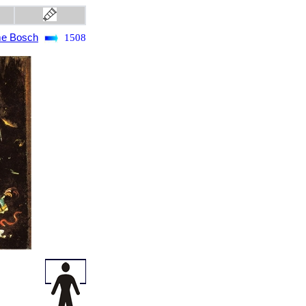
e Bosch
1508