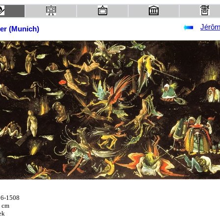
Jérôm
er (Munich)
06-1508
4 cm
ek