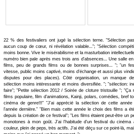
22 % des festivaliers ont jugé la sélection terne. "Sélection pa
aucun coup de cœur, ni révélation valable..."; "Sélection compét
moins bonne. Vive le misérabilisme et la masturbation intellectuelle
numéro bien pale après mes trois ans d'absences... Une salle e
films, peu de grands films ou de bonnes surprises... "; "un fes
vitesse, public moins captivé, moins d'échange et aussi plus vindica
disputes pour des places). Côté organisation, un manque de 
sélection moins intéressante et moins diversifiée. "; "sélection: i
faire"; "Petite sélection 2012 / Soirée de cloture tristouille "; "
films populaire, film d'animations, Kainji, polars, comédies, bref 
cinéma de genre!!!" "J'ai apprécié la sélection de cette anné
l'année dernière." "Bien mais cette année le choix des films a ét
depuis la création de ce festival"; "Les films étaient peut-être un 
monotones à mon goût. J'ai l'habitude d'un festival du cinéma 
couleur, plein de peps, très actifs. J'ai été déçu sur ce point-là, mai