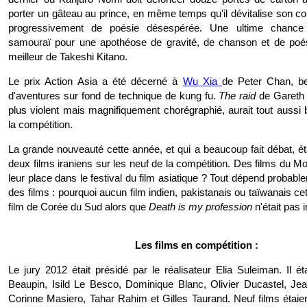
porter un gâteau au prince, en même temps qu'il dévitalise son c
progressivement de poésie désespérée. Une ultime chance 
samouraï pour une apothéose de gravité, de chanson et de poés
meilleur de Takeshi Kitano.
Le prix Action Asia a été décerné à
Wu Xia
de Peter Chan, be
d'aventures sur fond de technique de kung fu.
The raid
de Gareth
plus violent mais magnifiquement chorégraphié, aurait tout aussi 
la compétition.
La grande nouveauté cette année, et qui a beaucoup fait débat, éta
deux films iraniens sur les neuf de la compétition. Des films du Mo
leur place dans le festival du film asiatique ? Tout dépend probable
des films : pourquoi aucun film indien, pakistanais ou taïwanais ce
film de Corée du Sud alors que
Death is my profession
n'était pas 
Les films en compétition :
Le jury 2012 était présidé par le réalisateur Elia Suleiman. Il ét
Beaupin, Isild Le Besco, Dominique Blanc, Olivier Ducastel, Jea
Corinne Masiero, Tahar Rahim et Gilles Taurand. Neuf films étaien