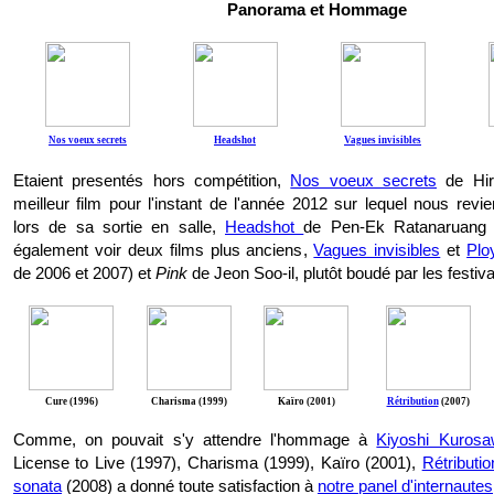
Panorama et Hommage
Nos voeux secrets
Headshot
Vagues invisibles
Etaient presentés hors compétition,
Nos voeux secrets
de Hir
meilleur film pour l'instant de l'année 2012 sur lequel nous revi
lors de sa sortie en salle,
Headshot
de Pen-Ek Ratanaruang 
également voir deux films plus anciens,
Vagues invisibles
et
Plo
de 2006 et 2007) et
Pink
de Jeon Soo-il, plutôt boudé par les festiva
Cure (1996)
Charisma (1999)
Kaïro (2001)
Rétribution
(2007)
Comme, on pouvait s'y attendre l'hommage à
Kiyoshi Kuros
License to Live (1997), Charisma (1999), Kaïro (2001),
Rétributio
sonata
(2008) a donné toute satisfaction à
notre panel d'internautes