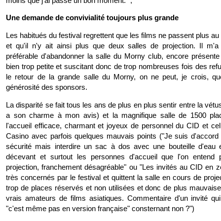
moins que j'ai passé un bon moment. ";
Une demande de convivialité toujours plus grande
Les habitués du festival regrettent que les films ne passent plus 
et qu'il n'y ait ainsi plus que deux salles de projection. Il m'a
préférable d'abandonner la salle du Morny club, encore présente 
bien trop petite et suscitant donc de trop nombreuses fois des ref
le retour de la grande salle du Morny, on ne peut, je crois, q
générosité des sponsors.
La disparité se fait tous les ans de plus en plus sentir entre la vét
a son charme à mon avis) et la magnifique salle de 1500 pla
l'accueil efficace, charmant et joyeux de personnel du CID et cel
Casino avec parfois quelques mauvais points ("Je suis d'accord 
sécurité mais interdire un sac à dos avec une bouteille d'eau
décevant et surtout les personnes d'accueil que l'on entend p
projection, franchement désagréable" ou "Les invités au CID en 
très concernés par le festival et quittent la salle en cours de proj
trop de places réservés et non utilisées et donc de plus mauvaise
vrais amateurs de films asiatiques. Commentaire d'un invité qui q
"c'est même pas en version française" consternant non ?")