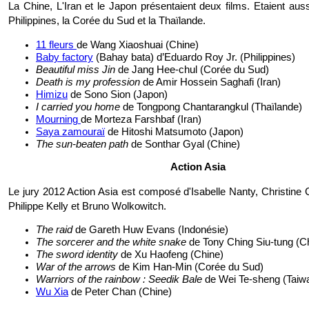
La Chine, L'Iran et le Japon présentaient deux films. Etaient aus
Philippines, la Corée du Sud et la Thaïlande.
11 fleurs
de Wang Xiaoshuai (Chine)
Baby factory
(Bahay bata) d’Eduardo Roy Jr. (Philippines)
Beautiful miss Jin
de Jang Hee-chul (Corée du Sud)
Death is my profession
de Amir Hossein Saghafi (Iran)
Himizu
de Sono Sion (Japon)
I carried you home
de Tongpong Chantarangkul (Thaïlande)
Mourning
de Morteza Farshbaf (Iran)
Saya zamouraï
de Hitoshi Matsumoto (Japon)
The sun-beaten path
de Sonthar Gyal (Chine)
Action Asia
Le jury 2012 Action Asia est composé d'Isabelle Nanty, Christine Ci
Philippe Kelly et Bruno Wolkowitch.
The raid
de Gareth Huw Evans (Indonésie)
The sorcerer and the white snake
de Tony Ching Siu-tung (C
The sword identity
de Xu Haofeng (Chine)
War of the arrows
de Kim Han-Min (Corée du Sud)
Warriors of the rainbow : Seedik Bale
de Wei Te-sheng (Taiw
Wu Xia
de Peter Chan (Chine)