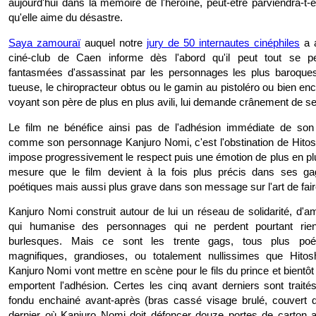
aujourd'hui dans la mémoire de l'héroïne, peut-être parviendra-t-e
qu'elle aime du désastre.
Saya zamouraï
auquel notre
jury de 50 internautes cinéphiles
a a
ciné-club de Caen informe dès l'abord qu'il peut tout se p
fantasmées d'assassinat par les personnages les plus baroques
tueuse, le chiropracteur obtus ou le gamin au pistoléro ou bien encor
voyant son père de plus en plus avili, lui demande crânement de se
Le film ne bénéfice ainsi pas de l'adhésion immédiate de son
comme son personnage Kanjuro Nomi, c'est l'obstination de Hito
impose progressivement le respect puis une émotion de plus en plu
mesure que le film devient à la fois plus précis dans ses ga
poétiques mais aussi plus grave dans son message sur l'art de faire
Kanjuro Nomi construit autour de lui un réseau de solidarité, d'am
qui humanise des personnages qui ne perdent pourtant rien
burlesques. Mais ce sont les trente gags, tous plus poéti
magnifiques, grandioses, ou totalement nullissimes que Hito
Kanjuro Nomi vont mettre en scène pour le fils du prince et bientôt l
emportent l'adhésion. Certes les cinq avant derniers sont trait
fondu enchainé avant-après (bras cassé visage brulé, couvert d
dernier où Kanjuro Nomi doit défoncer douze portes de carton 