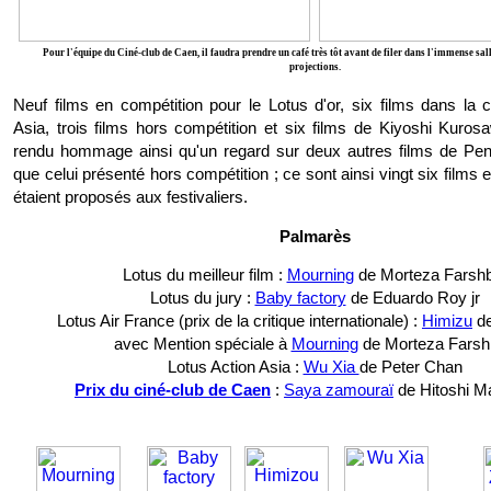
Pour l'équipe du Ciné-club de Caen, il faudra prendre un café très tôt avant de filer dans l'immense sa
projections.
Neuf films en compétition pour le Lotus d'or, six films dans la c
Asia, trois films hors compétition et six films de Kiyoshi Kurosa
rendu hommage ainsi qu'un regard sur deux autres films de Pe
que celui présenté hors compétition ; ce sont ainsi vingt six films 
étaient proposés aux festivaliers.
Palmarès
Lotus du meilleur film :
Mourning
de Morteza Farshb
Lotus du jury :
Baby factory
de Eduardo Roy jr
Lotus Air France (prix de la critique internationale) :
Himizu
de
avec Mention spéciale à
Mourning
de Morteza Farsh
Lotus Action Asia :
Wu Xia
de Peter Chan
Prix du ciné-club de Caen
:
Saya zamouraï
de Hitoshi M