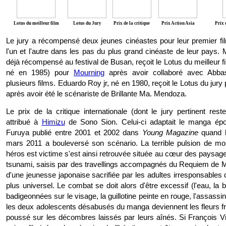
Lotus du meilleur film
Lotus du Jury
Prix de la critique
Prix Action Asia
Prix 
Le jury a récompensé deux jeunes cinéastes pour leur premier film
l'un et l'autre dans les pas du plus grand cinéaste de leur pays.
déjà récompensé au festival de Busan, reçoit le Lotus du meilleur fi
né en 1985) pour
Mourning
après avoir collaboré avec Abba
plusieurs films. Eduardo Roy jr, né en 1980, reçoit le Lotus du jury
après avoir été le scénariste de Brillante Ma. Mendoza.
Le prix de la critique internationale (dont le jury pertinent res
attribué à
Himizu
de Sono Sion. Celui-ci adaptait le manga é
Furuya publié entre 2001 et 2002 dans
Young Magazine
quand l
mars 2011 a bouleversé son scénario. La terrible pulsion de mo
héros est victime s'est ainsi retrouvée située au cœur des paysag
tsunami, saisis par des travellings accompagnés du Requiem de 
d'une jeunesse japonaise sacrifiée par les adultes irresponsables
plus universel. Le combat se doit alors d'être excessif (l'eau, la 
badigeonnées sur le visage, la guillotine peinte en rouge, l'assassi
les deux adolescents désabusés du manga deviennent les fleurs fra
poussé sur les décombres laissés par leurs aînés. Si François Vil