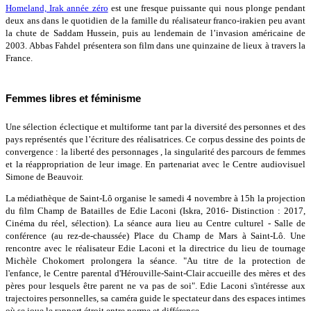
Homeland, Irak année zéro
est une fresque puissante qui nous plonge pendant
deux ans dans le quotidien de la famille du réalisateur franco-irakien peu avant
la chute de Saddam Hussein, puis au lendemain de l’invasion américaine de
2003. Abbas Fahdel présentera son film dans une quinzaine de lieux à travers la
France.
Femmes libres et féminisme
Une sélection éclectique et multiforme tant par la diversité des personnes et des
pays représentés que l’écriture des réalisatrices. Ce corpus dessine des points de
convergence : la liberté des personnages , la singularité des parcours de femmes
et la réappropriation de leur image. En partenariat avec le Centre audiovisuel
Simone de Beauvoir.
La médiathèque de Saint-Lô organise le samedi 4 novembre à 15h la projection
du film Champ de Batailles de Edie Laconi (Iskra, 2016- Distinction : 2017,
Cinéma du réel, sélection). La séance aura lieu au Centre culturel - Salle de
conférence (au rez-de-chaussée) Place du Champ de Mars à Saint-Lô. Une
rencontre avec le réalisateur Edie Laconi et la directrice du lieu de tournage
Michèle Chokomert prolongera la séance. "Au titre de la protection de
l'enfance, le Centre parental d'Hérouville-Saint-Clair accueille des mères et des
pères pour lesquels être parent ne va pas de soi". Edie Laconi s'intéresse aux
trajectoires personnelles, sa caméra guide le spectateur dans des espaces intimes
où se joue le rapport étroit entre norme et différence.