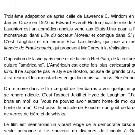
Troisième adaptation de après celle de Lawrence C. Windom en 
James Cruze en 1923 où Edward Everett Horton jouait le rôle de 
Laughton est un comédien anglais venu aux Etats-Unis pour la P
monstrueux dans
L'île du docteur Moreau
et comique dans
Si j
C'est Laughton et sa femme Elsa Lanchester, qui joue au
fiancée de Frankenstein
, qui proposent McCarey à la réalisation.
Opposition de la vie parisienne et de la vie à Red Gap, de la culture
culture "américaine". L'Américain est cette fois plus caricatural
kind
. Il ne supporte pas le style de Boston, pousse de grands cris
à carreaux et les moustaches en guidon mais sait aussi être émou
On retrouve dans le film ce goût de l'embarras à voir quelqu'un q
se rendre ridicule. C'est l'aspect Jekill et Hyde de Laughton. "J'a
brute en moi" ou "Vous ne pouvez avoir autant honte de moi q
honte de moi". C'est aussi le ridicule de Floud et son goût de la 
de verres de bière et de whisky.
Le film est néanmoins un vibrant éloge de la démocratie lorsqu
seule personne à se souvenir du discours de Lincoln à Ge