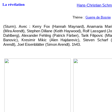
La révélation
Hans-Christian Schm
Thème :
Guerre de Bosnie
(Sturm). Avec : Kerry Fox (Hannah Maynard), Anamaria Mar
(Mira Arendt), Stephen Dillane (Keith Haywood), Rolf Lassgard (J
Dahlberg), Alexander Fehling (Patrick Färber), Tarik Filipovic (Ml
Banovic), Kresimir Mikic (Alen Hajdarevic), Steven Scharf 
Arendt), Joel Eisenblätter (Simon Arendt). 1h43.