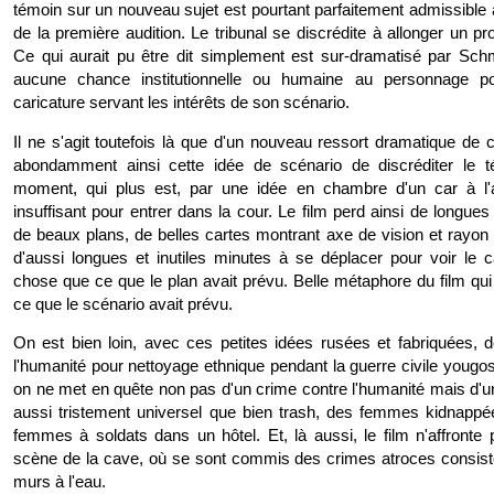
témoin sur un nouveau sujet est pourtant parfaitement admissible 
de la première audition. Le tribunal se discrédite à allonger un pr
Ce qui aurait pu être dit simplement est sur-dramatisé par Sch
aucune chance institutionnelle ou humaine au personnage p
caricature servant les intérêts de son scénario.
Il ne s'agit toutefois là que d'un nouveau ressort dramatique de 
abondamment ainsi cette idée de scénario de discréditer le t
moment, qui plus est, par une idée en chambre d'un car à l
insuffisant pour entrer dans la cour. Le film perd ainsi de longue
de beaux plans, de belles cartes montrant axe de vision et rayon
d'aussi longues et inutiles minutes à se déplacer pour voir le 
chose que ce que le plan avait prévu. Belle métaphore du film qui ne
ce que le scénario avait prévu.
On est bien loin, avec ces petites idées rusées et fabriquées, 
l'humanité pour nettoyage ethnique pendant la guerre civile yougo
on ne met en quête non pas d'un crime contre l'humanité mais d'u
aussi tristement universel que bien trash, des femmes kidnappé
femmes à soldats dans un hôtel. Et, là aussi, le film n'affronte 
scène de la cave, où se sont commis des crimes atroces consiste.
murs à l'eau.