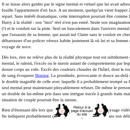
Il se laisse alors guider par le signe mental et virtuel que lui avait adres
fouille l'appartement d'en face. A un moment, quelqu'un vient frapper à
repart. Sans intérêt dramatique, cette interruption pourrait être comme 
Harry à la réalité : son "moi" réel n'est pas entré. Seule son imagination
(!) et le conduit sur la piste. Seul un basculement dans l'univers menta
que l'assassin de sa femme, qui aurait tué Claire sans le vouloir en che
débarrasser d'un policer véreux habite justement là où lui et sa femme 
voyage de noce.
Dès lors, rien ne relève plus de la réalité physique tout est subtilement 
mental, le ralenti, l'excès ou le miroir autant de comportements par leq
donne corps au vide. Excès des couleurs chaudes de l'hôtel, dont le ro
de sang évoquent
Shining
. La prostituée, provocante et douce au-delà
le double magnifié de celle avec laquelle il a probablement trompé sa
seul mental peut maintenant pitoyablement refuser. De même le person
un double de lui-même pris dans une intrigue tracée à grands traits mai
situation de couple pourrait être la sienne.
Rien d'étonnant dès lors que l'intrigue tourne à vide. Les paysage vidés
fin indiquent probablement que le personange est encore dans son délir