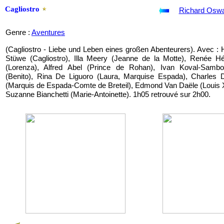
Cagliostro
Richard Oswa
Genre :
Aventures
(Cagliostro - Liebe und Leben eines großen Abenteurers). Avec :
Stüwe (Cagliostro), Illa Meery (Jeanne de la Motte), Renée Hé
(Lorenza), Alfred Abel (Prince de Rohan), Ivan Koval-Sambo
(Benito), Rina De Liguoro (Laura, Marquise Espada), Charles D
(Marquis de Espada-Comte de Breteil), Edmond Van Daële (Louis 
Suzanne Bianchetti (Marie-Antoinette). 1h05 retrouvé sur 2h00.