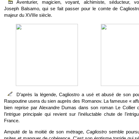
Aventurier, magicien, voyant, alchimiste, séducteur, vo
Joseph Balsamo, qui se fait passer pour le comte de Cagliostro,
majeur du XVIIIe siècle.
D’après la légende, Cagliostro a usé et abusé de son p
Raspoutine usera du sien auprès des Romanov. La fameuse « affair
bien reprise par Alexandre Dumas dans son roman Le Collier de
l’intrigue principale qui revient sur l’inéluctable chute de l'intri
France.
Amputé de la moitié de son métrage,
Cagliostro
semble poursui
psites et manquer de cohérence. C'est son érotisme torride qui sé