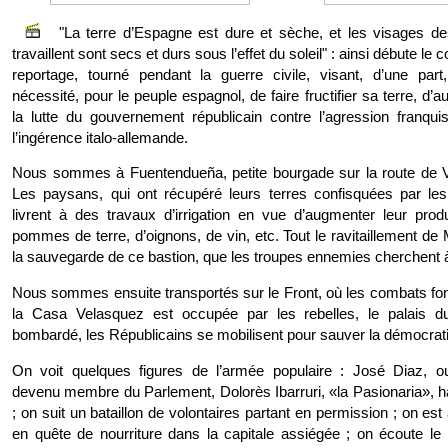
"La terre d’Espagne est dure et sèche, et les visages d
travaillent sont secs et durs sous l’effet du soleil" : ainsi débute l
reportage, tourné pendant la guerre civile, visant, d’une par
nécessité, pour le peuple espagnol, de faire fructifier sa terre, d’au
la lutte du gouvernement républicain contre l’agression franqui
l’ingérence italo-allemande.
Nous sommes à Fuentendueña, petite bourgade sur la route de V
Les paysans, qui ont récupéré leurs terres confisquées par les l
livrent à des travaux d’irrigation en vue d’augmenter leur prod
pommes de terre, d’oignons, de vin, etc. Tout le ravitaillement d
la sauvegarde de ce bastion, que les troupes ennemies cherchent à 
Nous sommes ensuite transportés sur le Front, où les combats font
la Casa Velasquez est occupée par les rebelles, le palais d
bombardé, les Républicains se mobilisent pour sauver la démocratie
On voit quelques figures de l’armée populaire : José Diaz, ou
devenu membre du Parlement, Dolorès Ibarruri, «la Pasionaria», ha
; on suit un bataillon de volontaires partant en permission ; on e
en quête de nourriture dans la capitale assiégée ; on écoute le