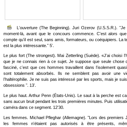
L'ouverture (The Beginning). Juri Ozerov (U.S.S.R.). "Je
moment-là, avant que le concours commence. C'est alors que l
compte qu'il est seul, sans amis, formateurs, ou coéquipiers. La te
est la plus intéressante." 5'.
Le plus fort (The strongest). Mai Zetterling (Suède). «J'ai choisi l'
que je ne connais rien à ce sujet. Je suppose que seule chose q
fasciné, c'est que ces hommes travaillent dans l'isolement quasi-t
sont totalement absorbés. Ils ne semblent pas avoir une v
l'haltérophilie. Je ne suis pas intéressé par les sports, mais je sui
obsessions ". 13'.
Le plus haut. Arthur Penn (États-Unis). Le saut à la perche est cap
sans aucun bruit pendant les trois premières minutes. Puis utilisati
caméra dans ce segment. 12'30.
Les femmes. Michael Pfleghar (Allemagne). "Lors des premiers 
les femmes n'étaient pas autorisés à être présents, m