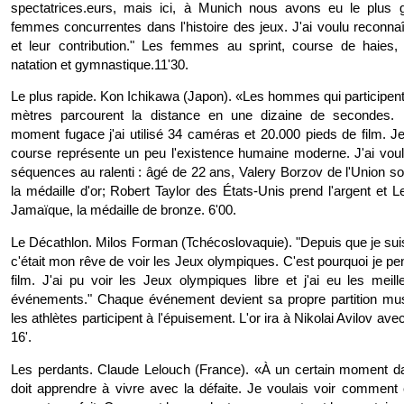
spectatrices.eurs, mais ici, à Munich nous avons eu le plus
femmes concurrentes dans l'histoire des jeux. J'ai voulu reconnaî
et leur contribution." Les femmes au sprint, course de haies,
natation et gymnastique.11'30.
Le plus rapide. Kon Ichikawa (Japon). «Les hommes qui participent 
mètres parcourent la distance en une dizaine de secondes. 
moment fugace j'ai utilisé 34 caméras et 20.000 pieds de film. J
course représente un peu l'existence humaine moderne. J'ai voul
séquences au ralenti : âgé de 22 ans, Valery Borzov de l'Union so
la médaille d'or; Robert Taylor des États-Unis prend l'argent et L
Jamaïque, la médaille de bronze. 6'00.
Le Décathlon. Milos Forman (Tchécoslovaquie). "Depuis que je sui
c'était mon rêve de voir les Jeux olympiques. C'est pourquoi je pens
film. J'ai pu voir les Jeux olympiques libre et j'ai eu les meil
événements." Chaque événement devient sa propre partition mus
les athlètes participent à l'épuisement. L'or ira à Nikolai Avilov av
16'.
Les perdants. Claude Lelouch (France). «À un certain moment d
doit apprendre à vivre avec la défaite. Je voulais voir commen