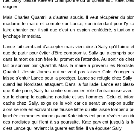
rue. Sally blesse Kate en championne du tir qu'elle est. Kate, bles
soigner
Mais Charles Quantrill a d'autres soucis. Il veut récupérer du p
madame le maire et compte sur Lance, son intendant pour l'y con
faire chanter car il sait que c'est un espion confédéré, situation q
lynchage immédiat.
Lance fait semblant d'accepter mais vient dire à Sally qu'il l'aime et
que de partir pour éviter d'être compromis. Sally qui a compris so
dans la mort de son frère lui promet de l'attendre. Au sortir de che
fait prisonnier par Quantrill. Mais la maire a prévenu les Nordist
Quantrill. Jessie James qui ne veut pas laisser Cole Younger s
laisse s'enfuir Lance pour la protéger. Lance se refugie chez Sall
quand les Nordistes attaquent. Dans la fusillade, Lance est bless
que Kate parle, Sally lui confie son ancien rôle d'entraineuse avec l
sur le champ le capitaine nordiste et ses hommes. Celui-ci, inf
cache chez Sally, exige de le voir car ce serait un espion sudi
alors se rôle en écrivant une fausse lettre qu'elle laisse tomber à pr
lynchée comme espionne quand Kate intervient pour révéler son iden
des nordistes qui filent à sa poursuite. Kate parvient jusqu'à la fr
c'est Lance qui revient : la guerre est finie. Il va épouser Sally.