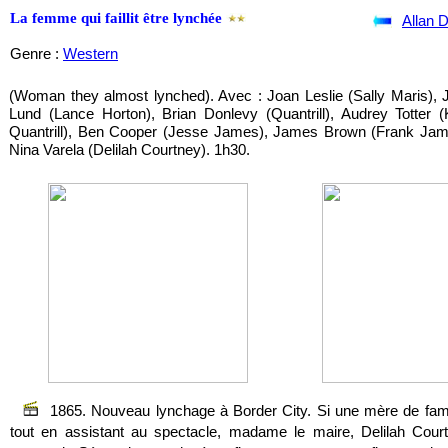
La femme qui faillit être lynchée
Allan 
Genre :
Western
(Woman they almost lynched). Avec : Joan Leslie (Sally Maris), 
Lund (Lance Horton), Brian Donlevy (Quantrill), Audrey Totter (
Quantrill), Ben Cooper (Jesse James), James Brown (Frank Jam
Nina Varela (Delilah Courtney). 1h30.
1865. Nouveau lynchage à Border City. Si une mère de fami
tout en assistant au spectacle, madame le maire, Delilah Cou