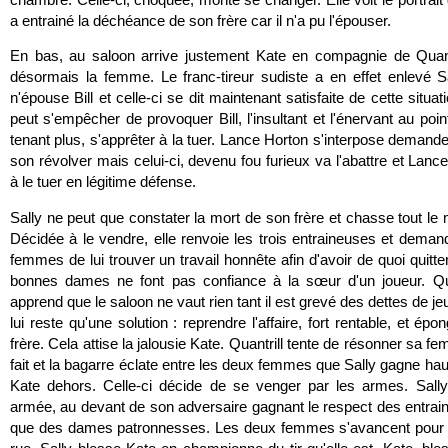
a entrainé la déchéance de son frère car il n'a pu l'épouser.
En bas, au saloon arrive justement Kate en compagnie de Quantr
désormais la femme. Le franc-tireur sudiste a en effet enlevé Sa
n'épouse Bill et celle-ci se dit maintenant satisfaite de cette situa
peut s'empêcher de provoquer Bill, l'insultant et l'énervant au point
tenant plus, s'apprêter à la tuer. Lance Horton s'interpose demande
son révolver mais celui-ci, devenu fou furieux va l'abattre et Lanc
à le tuer en légitime défense.
Sally ne peut que constater la mort de son frère et chasse tout le
Décidée à le vendre, elle renvoie les trois entraineuses et dema
femmes de lui trouver un travail honnête afin d'avoir de quoi quitter 
bonnes dames ne font pas confiance à la sœur d'un joueur. Qui
apprend que le saloon ne vaut rien tant il est grevé des dettes de je
lui reste qu'une solution : reprendre l'affaire, fort rentable, et épo
frère. Cela attise la jalousie Kate. Quantrill tente de résonner sa f
fait et la bagarre éclate entre les deux femmes que Sally gagne haut
Kate dehors. Celle-ci décide de se venger par les armes. Sally
armée, au devant de son adversaire gagnant le respect des entrai
que des dames patronnesses. Les deux femmes s'avancent pour u