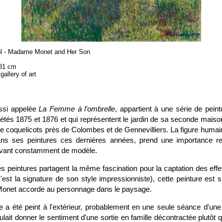
l - Madame Monet and Her Son
 81 cm
allery of art
ussi appelée
La Femme à l'ombrelle
, appartient à une série de pein
tés 1875 et 1876 et qui représentent le jardin de sa seconde maison
 coquelicots près de Colombes et de Gennevilliers. La figure humaine
dans ses peintures ces dernières années, prend une importance r
vant constamment de modèle.
es peintures partagent la même fascination pour la captation des eff
c'est la signature de son style impressionniste), cette peinture est si
Monet accorde au personnage dans le paysage.
 a été peint à l'extérieur, probablement en une seule séance d'une
ulait donner le sentiment d'une sortie en famille décontractée plutôt qu'