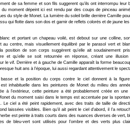
ment de sa femme et son fils suggerent qu'ils ont interrompu leur b
é du moment dépeint ici est rendu par des coups de pinceau animé
ues du style de Monet. La lumière du soleil brille derrière Camille pou
issu qui flotte dans son dos et garnir de reflets colorés et de jaune l
blanc et portant un chapeau voilé, est debout sur une colline, s
 au centre, mais visuellement équilibré par le parasol vert et blan
 la position de son corps suggèrent qu'elle ait soudainement pri
re et qu'elle se soit retournée en réponse, créant une illusion
 le vif. Derrière et à gauche de Camille apparaît la forme beaucoup
 presque huit ans à l'époque, lui aussi regardant attentivement le spect
 basse et la position du corps contre le ciel donnent à la figur
 est inhabituelle dans les peintures de Monet du milieu des anné
ée à l'extérieur, cette peinture a été probablement créée en une
Monet du moment saisi dans le temps est accentuée par la spontanéi
 Le ciel a été peint rapidement, avec des traits de taille de direct
d laissées visibles. Bien qu'il ait peint le ciel d'abord, il l'a retou
erbe est peinte à traits courts dans des nuances diverses de vert, bl
es de bleu-vert sont utilisés pour l'ombre et des verts plus cla