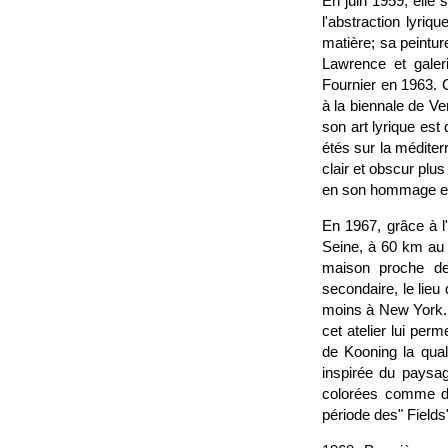
En juin 1959, elle 
l'abstraction lyriq
matière; sa peinture
Lawrence et galeri
Fournier en 1963. 
à la biennale de Ve
son art lyrique est
étés sur la méditer
clair et obscur plu
en son hommage e
En 1967, grâce à l
Seine, à 60 km au 
maison proche de
secondaire, le lieu
moins à New York. C
cet atelier lui per
de Kooning la quali
inspirée du paysag
colorées comme des
période des" Fields