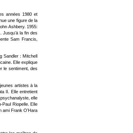
des années 1980 et
ue une figure de la
John Ashbery. 1955:
s. Jusqu'à la fin des
quente Sam Francis,
g Sandler : Mitchell
caine. Elle explique
er le sentiment, des
eunes artistes à la
II. Elle entretient
 psychanalyste, elle
-Paul Riopelle. Elle
n ami Frank O'Hara