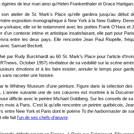
égéries de leur mari ainsi qu'Helen Frankenthaler et Grace Hartigan.
 son atelier de St. Mark's Place qu'elle gardera jusqu'au début 
emière exposition monographique à New York à la New Gallery. Deven
ew-yorkaise, elle se lie notamment avec les poètes Frank O'Hara et 
 d'un contexte intime et artistique insatisfaisant, elle part pour Pari
ivra entre les deux pays. Elle rencontre Jean Paul Riopelle, fré
ie avec Samuel Beckett.
é par Rudy Burckhardt au 60 St. Mark’s Place pour l'article d'Irvin
ARTnews, October 1957) révélateur de sa visibilité sur la scène améri
usieurs émotions et à les faire exister; annuler le temps pour gard
s sans raconter une histoire.
par le Whitney Museum d'une peinture. Figure dans la sélection des j
, L'année suivante une de ses cœuvres est montrée à la Documenta 
use difficile avec le peintre Michael Goldberg. Sur les conseils de sa
eurs mois à Paris. C'est là qu'elle rencontre un peintre québécois, Jean
ours entre New York et Paris dont le poème
To the harbormaster
de so
 elle fait
l'un de ses chefs-d’œuvre
.