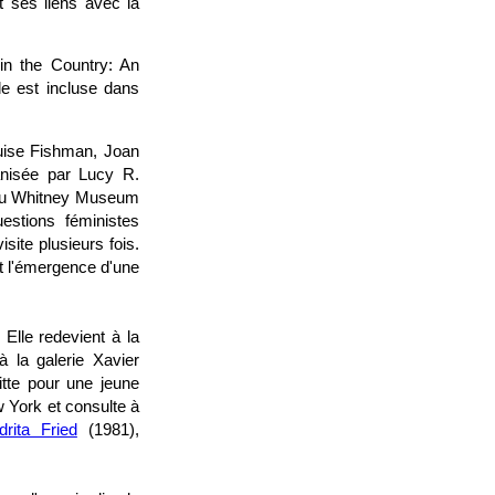
 ses liens avec la
n the Country: An
e est incluse dans
uise Fishman, Joan
nisée par Lucy R.
l au Whitney Museum
estions féministes
site plusieurs fois.
it l'émergence d'une
lle redevient à la
 la galerie Xavier
tte pour une jeune
 York et consulte à
drita Fried
(1981),