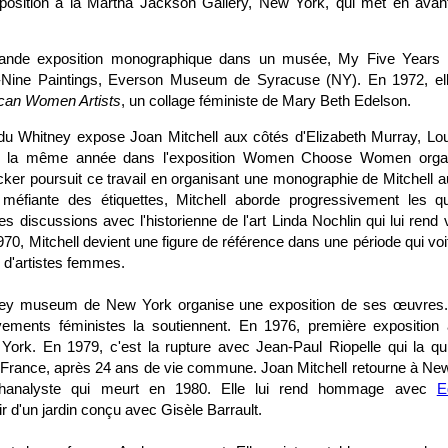
position à la Martha Jackson Gallery, New York, qui met en avant
rande exposition monographique dans un musée, My Five Years i
ty-Nine Paintings, Everson Museum de Syracuse (NY). En 1972, ell
can Women Artists
, un collage féministe de Mary Beth Edelson.
du Whitney expose Joan Mitchell aux côtés d'Elizabeth Murray, Lo
ure la même année dans l'exposition Women Choose Women orga
cker poursuit ce travail en organisant une monographie de Mitchel
méfiante des étiquettes, Mitchell aborde progressivement les qu
discussions avec l'historienne de l'art Linda Nochlin qui lui rend vi
0, Mitchell devient une figure de référence dans une période qui vo
 d'artistes femmes.
ey museum de New York organise une exposition de ses œuvres. E
ments féministes la soutiennent. En 1976, première exposition à
rk. En 1979, c'est la rupture avec Jean-Paul Riopelle qui la qui
en France, après 24 ans de vie commune. Joan Mitchell retourne à New
hanalyste qui meurt en 1980. Elle lui rend hommage avec
E
ir d'un jardin conçu avec Gisèle Barrault.