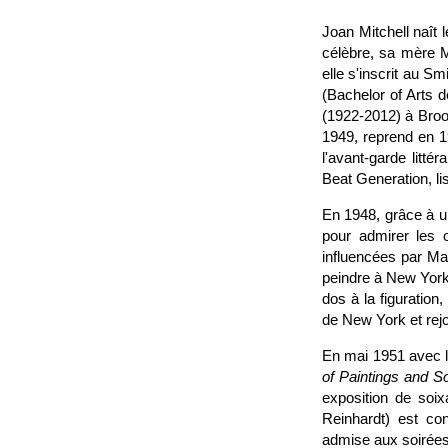
Joan Mitchell naît 
célèbre, sa mère Ma
elle s'inscrit au Sm
(Bachelor of Arts 
(1922-2012) à Brook
1949, reprend en 1
l'avant-garde litté
Beat Generation, li
En 1948, grâce à un
pour admirer les
influencées par Ma
peindre à New York.
dos à la figuration
de New York et rejo
En mai 1951 avec le
of Paintings and S
exposition de soix
Reinhardt) est co
admise aux soirées