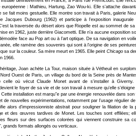
s'installe définitivement en France, à Paris rue Frémicourt. Elle renc
ue européenne : Mathieu, Hartung, Zao Wou-ki. Elle s'attache davant
 se fait moins gestuelle. Elle montre son travait à Paris, galerie Neuf
e Jacques Dubourg (1962) et participe à l'exposition inaugurale 
C'est la traversée du désert alors que Riopelle est au sommet de sa
nise en 1962, juste derrière Giacometti. Elle n'a aucune exposition s
 démodée face au Pop art ou à l'art optique. De sa navigation en voili
ranée, elle ramène des souvenirs qui sont à l'origine de ses peintures
s que sur la couleur. Sa mère meurt en 1965. Elle peint
Chicago
sa der
n 1966.
'héritage, Joan achète La Tour, maison située à Vétheuil en surplomb
Nord Ouest de Paris, un village du bord de la Seine près de Mantes
 celle où vécut Claude Monet avant de s'installer à Giverny. 
 devient le foyer de sa vie et de son travail à mesure qu'elle s'éloigne
ette installation est marqu"e par une énergie renouvelée dans son t
met de nouvelles expérimentations, notamment par l'usage régulier d
fie alors d'impressionniste abstrait pour souligner la filiation de la
e et des œuvres tardives de Monet. Les touches sont effilées; el
 fleurs sur des surfaces colorées qui viennent construire sa com
", grands formats allongés ou verticaux.