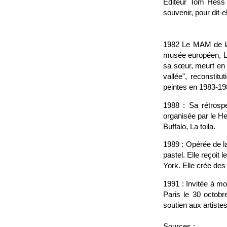
Éditeur Tom Hess 
souvenir, pour dit-el
1982 Le MAM de la 
musée européen, L'
sa sœur, meurt en j
vallée", reconstit
peintes en 1983-19
1988 : Sa rétrospe
organisée par le H
Buffalo, La toila.
1989 : Opérée de l
pastel. Elle reçoit 
York. Elle crée des
1991 : Invitée à mo
Paris le 30 octobr
soutien aux artistes
Sources :