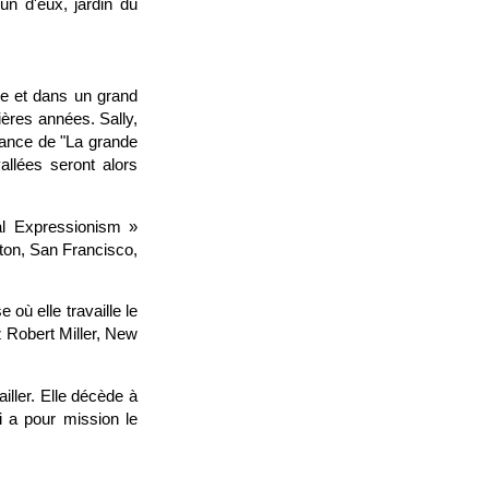
n d'eux, jardin du
ce et dans un grand
ères années. Sally,
nfance de "La grande
allées seront alors
al Expressionism »
ton, San Francisco,
ù elle travaille le
ez Robert Miller, New
iller. Elle décède à
i a pour mission le