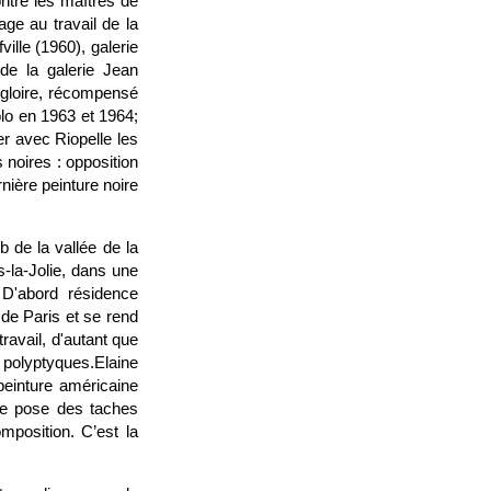
ontre les maîtres de
age au travail de la
ville (1960), galerie
de la galerie Jean
 gloire, récompensé
olo en 1963 et 1964;
er avec Riopelle les
 noires : opposition
nière peinture noire
 de la vallée de la
-la-Jolie, dans une
D'abord résidence
 de Paris et se rend
ravail, d'autant que
e polyptyques.Elaine
 peinture américaine
le pose des taches
position. C’est la