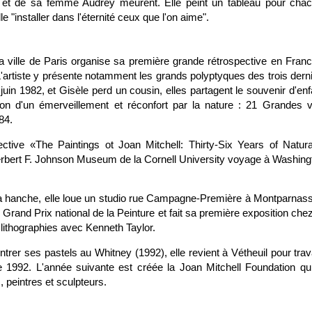
et de sa femme Audrey meurent. Elle peint un tableau pour chacu
le "installer dans l'éternité ceux que l'on aime".
ville de Paris organise sa première grande rétrospective en Fran
artiste y présente notamment les grands polyptyques des trois derni
uin 1982, et Gisèle perd un cousin, elles partagent le souvenir d'e
ution d'un émerveillement et réconfort par la nature : 21 Grandes v
84.
ctive «The Paintings ot Joan Mitchell: Thirty-Six Years of Natur
erbert F. Johnson Museum de la Cornell University voyage à Washing
a hanche, elle loue un studio rue Campagne-Première à Montparnasse o
le Grand Prix national de la Peinture et fait sa première exposition ch
 lithographies avec Kenneth Taylor.
ntrer ses pastels au Whitney (1992), elle revient à Vétheuil pour trava
e 1992. L'année suivante est créée la Joan Mitchell Foundation qu
, peintres et sculpteurs.