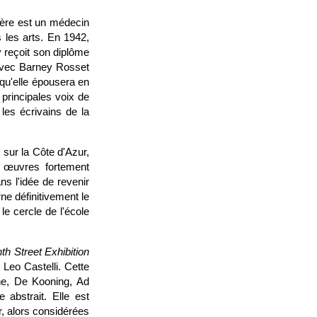
 père est un médecin
s les arts. En 1942,
 y reçoit son diplôme
 avec Barney Rosset
 qu'elle épousera en
principales voix de
 les écrivains de la
 sur la Côte d'Azur,
 œuvres fortement
ns l'idée de revenir
urne définitivement le
le cercle de l'école
nth Street Exhibition
r Leo Castelli. Cette
ine, De Kooning, Ad
abstrait. Elle est
, alors considérées