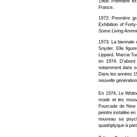
1968: Première ex
France.
1972: Première g
Exhibition of For
Some Living Ameri
1973: La biennale 
Snyder. Elle fig
Lippard. Marcia Tu
en 1974. D'abord 
notamment dans ses 
Dans les années 197
nouvelle génération
En 1974, Le Whitn
mode et les mouve
Fourcade de New Yo
peintre installée 
nouveau sa psyc
quadriptyque à part