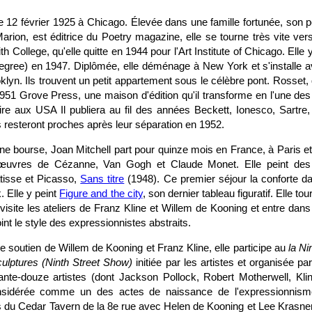
le 12 février 1925 à Chicago. Élevée dans une famille fortunée, son
rion, est éditrice du Poetry magazine, elle se tourne très vite ver
ith College, qu'elle quitte en 1944 pour l'Art Institute of Chicago. Elle
degree) en 1947. Diplômée, elle déménage à New York et s'installe
lyn. Ils trouvent un petit appartement sous le célèbre pont. Rosset,
951 Grove Press, une maison d'édition qu'il transforme en l'une des 
raire aux USA Il publiera au fil des années Beckett, Ionesco, Sartre,
s resteront proches après leur séparation en 1952.
e bourse, Joan Mitchell part pour quinze mois en France, à Paris et
 œuvres de Cézanne, Van Gogh et Claude Monet. Elle peint des
tisse et Picasso,
Sans titre
(1948). Ce premier séjour la conforte da
 Elle y peint
Figure and the city
, son dernier tableau figuratif. Elle to
, visite les ateliers de Franz Kline et Willem de Kooning et entre dans 
int le style des expressionnistes abstraits.
 soutien de Willem de Kooning et Franz Kline, elle participe au
la Ni
culptures (Ninth Street Show)
initiée par les artistes et organisée pa
ante-douze artistes (dont Jackson Pollock, Robert Motherwell, Kl
nsidérée comme un des actes de naissance de l'expressionnisme 
 du Cedar Tavern de la 8e rue avec Helen de Kooning et Lee Krasner