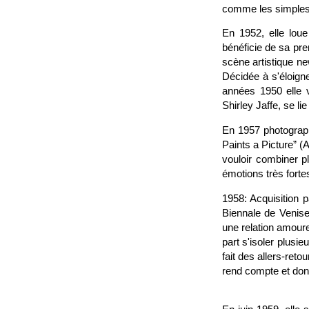
comme les simples 
En 1952, elle loue
bénéficie de sa pr
scène artistique n
Décidée à s'éloigner
années 1950 elle v
Shirley Jaffe, se l
En 1957 photographi
Paints a Picture” (
vouloir combiner pl
émotions très forte
1958: Acquisition 
Biennale de Venise
une relation amoure
part s'isoler plusi
fait des allers-ret
rend compte et dont