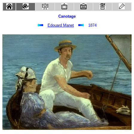
Canotage
Edouard Manet
1874