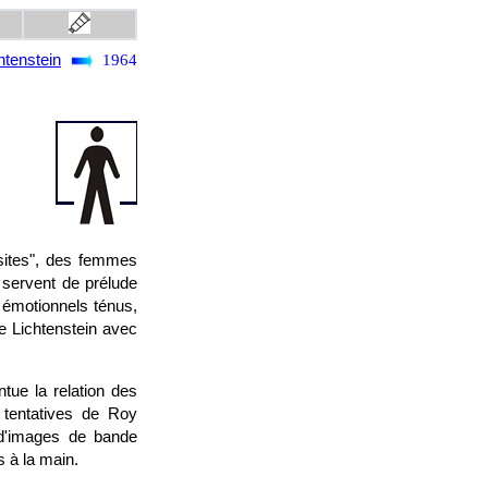
htenstein
1964
isites", des femmes
servent de prélude
 émotionnels ténus,
e Lichtenstein avec
tue la relation des
tentatives de Roy
 d'images de bande
s à la main.