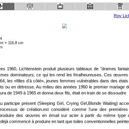
Roy Lic
64
 cm × 116,8 cm
um
s 1960, Lichtenstein produit plusieurs tableaux de "drames fanta
es dominateurs, ce qui les rend les fmalheureuses. Ces œuvres 
64, les «filles d'à côté», jeunes femmes vulnérables dans des états
s ou en détresse. Au milieu des années 1960 le premier mariage d
dura de 1949 à 1965 et donna deux fils, était en train de se dissoudre
 participe présent (Sleeping Girl, Crying Girl,Blonde Waiting) accen
rocessus de création.est considéré comme l'une des premières 
 produire des œuvres en émail sur acier à partir du même type
t déjà commencé à produire en tant que toiles conventionnelles peinte