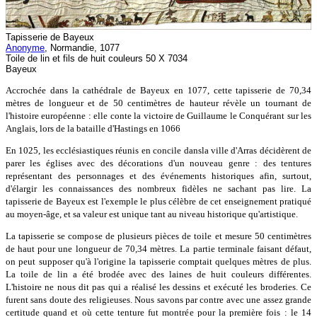
Tapisserie de Bayeux
Anonyme
, Normandie, 1077
Toile de lin et fils de huit couleurs 50 X 7034
Bayeux
Accrochée dans la cathédrale de Bayeux en 1077, cette tapisserie de 70,34
mètres de longueur et de 50 centimètres de hauteur révèle un tournant de
l'histoire européenne : elle conte la victoire de Guillaume le Conquérant sur les
Anglais, lors de la bataille d'Hastings en 1066
En 1025, les ecclésiastiques réunis en concile dansla ville d'Arras décidèrent de
parer les églises avec des décorations d'un nouveau genre : des tentures
représentant des personnages et des événements historiques afin, surtout,
d'élargir les connaissances des nombreux fidèles ne sachant pas lire. La
tapisserie de Bayeux est l'exemple le plus célèbre de cet enseignement pratiqué
au moyen-âge, et sa valeur est unique tant au niveau historique qu'artistique.
La tapisserie se compose de plusieurs pièces de toile et mesure 50 centimètres
de haut pour une longueur de 70,34 mètres. La partie terminale faisant défaut,
on peut supposer qu'à l'origine la tapisserie comptait quelques mètres de plus.
La toile de lin a été brodée avec des laines de huit couleurs différentes.
L'histoire ne nous dit pas qui a réalisé les dessins et exécuté les broderies. Ce
furent sans doute des religieuses. Nous savons par contre avec une assez grande
certitude quand et où cette tenture fut montrée pour la première fois : le 14