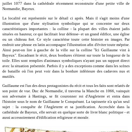
juillet 1077 dans la cathédrale récemment reconstruite d'une petite ville de
Normandie, Bayeux.
La localité est représentée sur le détail ci après. Mais il s'agit moins d'une
illustration que d'une stylisation symbolique qui se concentre sur deux
caractéristiques importantes : la colline - la plupart des villes étaient jadis
situées en hauteur, ce qui facilitait leur défense- et un grand édifice, une église
ou un château fort. Ce style caractérise toute cette histoire en images. Par
endroit une phrase en latin accompagne l'illustration afin d'éviter toute méprise.
Ainsi peut-on lire à gauche de la ville sur la colline "Ici Guillaume vint à
Bayeux". Encadrant le récit, deux bordures s'étirent sur toute la longueur de la
toile. Elles sont remplies d'animaux symboliques n'ayant pas un rapport direct
avec la situation présentée. Parfois il y a des exceptions comme dans les scènes
de bataille où l'on peut voir dans la bordure inférieure des cadavres nus et
mutilés.
Guillaume est l'un des deux protagonistes du récit et tous les faits sont relatés de
son point de vue. Duc de Normandie, il traversa la Manche en 1066, vainquit
son adversaire à Hastings, se fit couronner roi d'Angleterre et entra dans
l'histoire sous le nom de Guillaume le Conquérant. La tapisserie n'a qu'un seul
sujet : la conquête de l'Angleterre et sa justification. Accrochée dans la
cathédrale de Bayeux, elle servait en quelque sorte de livre blanc politique - et
aussi accessoirement d'édification religieuse et morale.