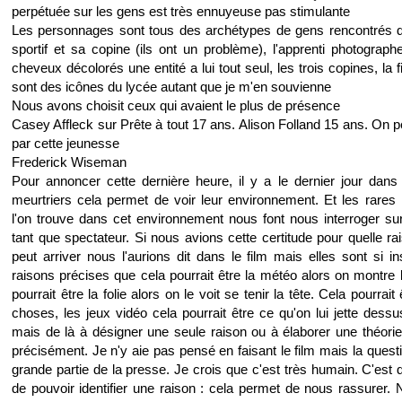
perpétuée sur les gens est très ennuyeuse pas stimulante
Les personnages sont tous des archétypes de gens rencontrés da
sportif et sa copine (ils ont un problème), l'apprenti photographe
cheveux décolorés une entité a lui tout seul, les trois copines, la fi
sont des icônes du lycée autant que je m'en souvienne
Nous avons choisit ceux qui avaient le plus de présence
Casey Affleck sur Prête à tout 17 ans. Alison Folland 15 ans. On p
par cette jeunesse
Frederick Wiseman
Pour annoncer cette dernière heure, il y a le dernier jour dans
meurtriers cela permet de voir leur environnement. Et les rares
l'on trouve dans cet environnement nous font nous interroger su
tant que spectateur. Si nous avions cette certitude pour quelle ra
peut arriver nous l'aurions dit dans le film mais elles sont si i
raisons précises que cela pourrait être la météo alors on montre
pourrait être la folie alors on le voit se tenir la tête. Cela pourrait
choses, les jeux vidéo cela pourrait être ce qu'on lui jette dess
mais de là à désigner une seule raison ou à élaborer une théorie qu
précisément. Je n'y aie pas pensé en faisant le film mais la quest
grande partie de la presse. Je crois que c'est très humain. C'est d
de pouvoir identifier une raison : cela permet de nous rassurer.