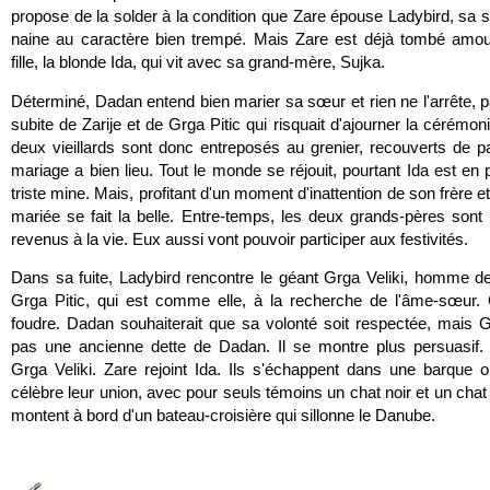
propose de la solder à la condition que Zare épouse Ladybird, sa 
naine au caractère bien trempé. Mais Zare est déjà tombé amou
fille, la blonde Ida, qui vit avec sa grand-mère, Sujka.
Déterminé, Dadan entend bien marier sa sœur et rien ne l'arrête,
subite de Zarije et de Grga Pitic qui risquait d'ajourner la cérémo
deux vieillards sont donc entreposés au grenier, recouverts de p
mariage a bien lieu. Tout le monde se réjouit, pourtant Ida est en p
triste mine. Mais, profitant d'un moment d'inattention de son frère et
mariée se fait la belle. Entre-temps, les deux grands-pères son
revenus à la vie. Eux aussi vont pouvoir participer aux festivités.
Dans sa fuite, Ladybird rencontre le géant Grga Veliki, homme d
Grga Pitic, qui est comme elle, à la recherche de l'âme-sœur. 
foudre. Dadan souhaiterait que sa volonté soit respectée, mais Gr
pas une ancienne dette de Dadan. Il se montre plus persuasif.
Grga Veliki. Zare rejoint Ida. Ils s'échappent dans une barque où 
célèbre leur union, avec pour seuls témoins un chat noir et un chat 
montent à bord d'un bateau-croisière qui sillonne le Danube.