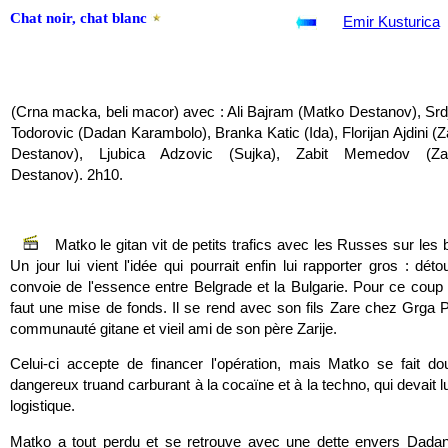
Chat noir, chat blanc
Emir Kusturica
(Crna macka, beli macor) avec : Ali Bajram (Matko Destanov), Srd
Todorovic (Dadan Karambolo), Branka Katic (Ida), Florijan Ajdini (Z
Destanov), Ljubica Adzovic (Sujka), Zabit Memedov (Zar
Destanov). 2h10.
Matko le gitan vit de petits trafics avec les Russes sur les
Un jour lui vient l'idée qui pourrait enfin lui rapporter gros : déto
convoie de l'essence entre Belgrade et la Bulgarie. Pour ce coup d
faut une mise de fonds. Il se rend avec son fils Zare chez Grga Pi
communauté gitane et vieil ami de son père Zarije.
Celui-ci accepte de financer l'opération, mais Matko se fait d
dangereux truand carburant à la cocaïne et à la techno, qui devait lu
logistique.
Matko a tout perdu et se retrouve avec une dette envers Dadan.