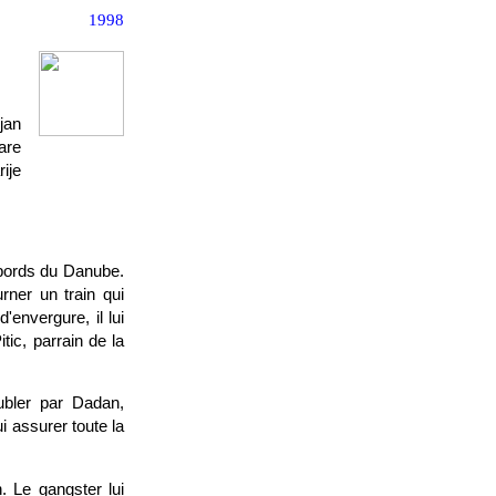
1998
jan
are
ije
 bords du Danube.
urner un train qui
'envergure, il lui
tic, parrain de la
oubler par Dadan,
i assurer toute la
 Le gangster lui