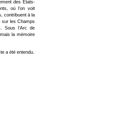
gement des Etats-
nts, où l'on voit
, contribuent à la
ilé sur les Champs
s. Sous l'Arc de
rmais la mémoire
ste a été entendu.