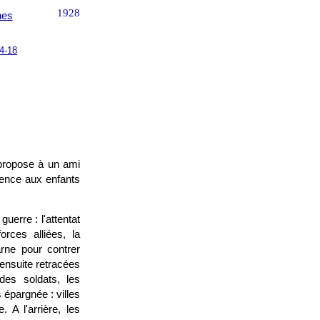
1928
nes
4-18
propose à un ami
cience aux enfants
uerre : l'attentat
orces alliées, la
arne pour contrer
ensuite retracées
des soldats, les
 épargnée : villes
. A l'arrière, les