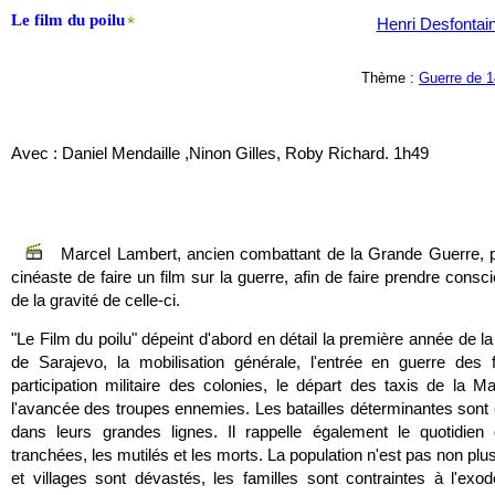
Le film du poilu
Henri Desfontai
Thème :
Guerre de 1
Avec : Daniel Mendaille ,Ninon Gilles, Roby Richard. 1h49
Marcel Lambert, ancien combattant de la Grande Guerre, 
cinéaste de faire un film sur la guerre, afin de faire prendre cons
de la gravité de celle-ci.
"Le Film du poilu" dépeint d'abord en détail la première année de la g
de Sarajevo, la mobilisation générale, l'entrée en guerre des f
participation militaire des colonies, le départ des taxis de la M
l'avancée des troupes ennemies. Les batailles déterminantes sont 
dans leurs grandes lignes. Il rappelle également le quotidien 
tranchées, les mutilés et les morts. La population n'est pas non plus
et villages sont dévastés, les familles sont contraintes à l'exode