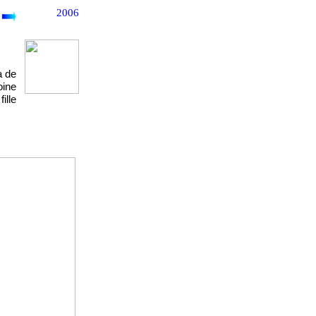
2006
a de
oine
ille