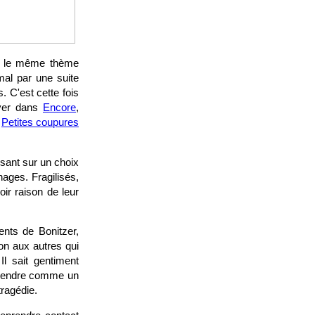
e, le même thème
mal par une suite
 C'est cette fois
oyer dans
Encore
,
,
Petites coupures
ant sur un choix
ages. Fragilisés,
oir raison de leur
nts de Bonitzer,
on aux autres qui
Il sait gentiment
mprendre comme un
tragédie.