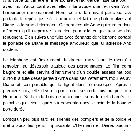
A la sortie du cimetière, il rencontre Anna, venue l'attendre pour
avec lui. S'accordant avec elle, il lui avoue que l'écrivain 
l'importuner sérieusement. Hors, celui-ci le suivant par appel a
portable le repère juste à ce moment et fait une photo malveillant
Diane, la femme d'Hermann. Ce sera ensuite Anne qui surgira dans 
affirmera qu'il n'éprouve plus rien pour elle et que ses senti
répugnent. C'en suivra une fuite avec échange de téléphone portabl
le portable de Diane le message amoureux que lui adresse Ant
docteur.
Le téléphone est l'instrument du drame, mais l'eau, le mouillé a
renvoient au désespoir tragique des personnages. Le film co
baignoire et elle servira d'instrument d'un double assassinat pos
surtout la fuite désespérée d'Anna dans ses vêtements mouillés a
Diane et son portable qui la figent dans le désespoir. Après s
première fois, elle devra repartir une seconde fois au petit m
Hermann. Sortant du bois de Vincennes sous le ciel chargée, s
palpable que vient figurer sa descente dans le noir de la bouc
porte dorée.
Lorsqu'un peu plus tard les sirènes des pompiers et de la police v
métro sous les yeux impuissants d'Hermann et Diane, aucun 