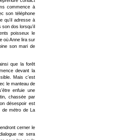
 reprendre contact
Worms commence à
vec son téléphone
e qu'il adresse à
son dos lorsqu'il
ments poisseux le
e où Anne lira sur
oine son mari de
insi que la forêt
mmence devant la
sible. Mais c'est
vec le manteau de
'être enfuie une
atin, chassée par
on désespoir est
he de métro de La
iendront cerner le
dialogue ne sera