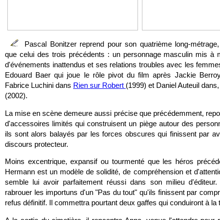
Pascal Bonitzer reprend pour son quatrième long-métrag
que celui des trois précédents : un personnage masculin mis à 
d'événements inattendus et ses relations troubles avec les femmes.
Edouard Baer qui joue le rôle pivot du film après Jackie Berr
Fabrice Luchini dans
Rien sur Robert
(1999) et Daniel Auteuil dans
(2002).
La mise en scène demeure aussi précise que précédemment, repos
d'accessoires limités qui construisent un piège autour des personn
ils sont alors balayés par les forces obscures qui finissent par av
discours protecteur.
Moins excentrique, expansif ou tourmenté que les héros précéde
Hermann est un modèle de solidité, de compréhension et d'attenti
semble lui avoir parfaitement réussi dans son milieu d'éditeur. 
rabrouer les importuns d'un "Pas du tout" qu'ils finissent par co
refus définitif. Il commettra pourtant deux gaffes qui conduiront à la 