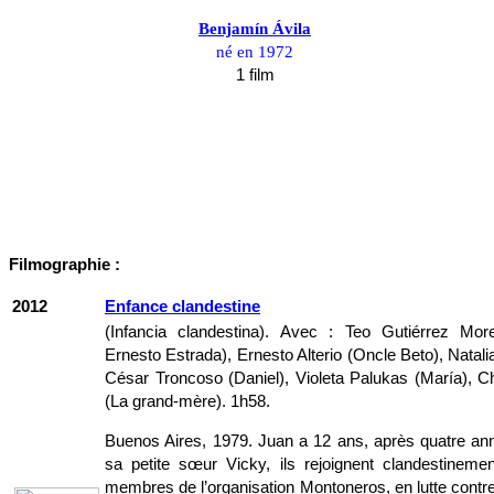
Benjamín Ávila
né en 1972
1 film
Filmographie :
2012
Enfance clandestine
(Infancia clandestina). Avec : Teo Gutiérrez Mor
Ernesto Estrada), Ernesto Alterio (Oncle Beto), Natali
César Troncoso (Daniel), Violeta Palukas (María), C
(La grand-mère). 1h58.
Buenos Aires, 1979. Juan a 12 ans, après quatre ann
sa petite sœur Vicky, ils rejoignent clandestinemen
membres de l’organisation Montoneros, en lutte contre l