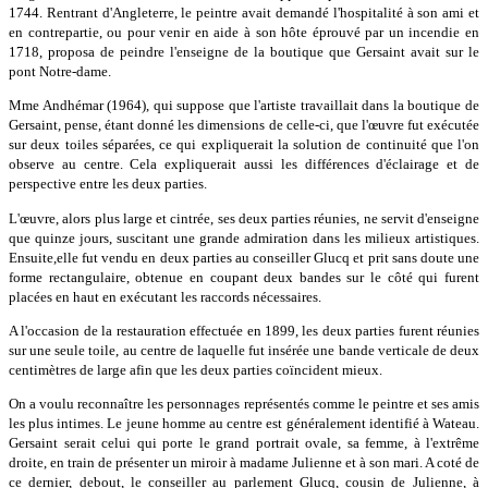
1744. Rentrant d'Angleterre, le peintre avait demandé l'hospitalité à son ami et
en contrepartie, ou pour venir en aide à son hôte éprouvé par un incendie en
1718, proposa de peindre l'enseigne de la boutique que Gersaint avait sur le
pont Notre-dame.
Mme Andhémar (1964), qui suppose que l'artiste travaillait dans la boutique de
Gersaint, pense, étant donné les dimensions de celle-ci, que l'œuvre fut exécutée
sur deux toiles séparées, ce qui expliquerait la solution de continuité que l'on
observe au centre. Cela expliquerait aussi les différences d'éclairage et de
perspective entre les deux parties.
L'œuvre, alors plus large et cintrée, ses deux parties réunies, ne servit d'enseigne
que quinze jours, suscitant une grande admiration dans les milieux artistiques.
Ensuite,elle fut vendu en deux parties au conseiller Glucq et prit sans doute une
forme rectangulaire, obtenue en coupant deux bandes sur le côté qui furent
placées en haut en exécutant les raccords nécessaires.
A l'occasion de la restauration effectuée en 1899, les deux parties furent réunies
sur une seule toile, au centre de laquelle fut insérée une bande verticale de deux
centimètres de large afin que les deux parties coïncident mieux.
On a voulu reconnaître les personnages représentés comme le peintre et ses amis
les plus intimes. Le jeune homme au centre est généralement identifié à Wateau.
Gersaint serait celui qui porte le grand portrait ovale, sa femme, à l'extrême
droite, en train de présenter un miroir à madame Julienne et à son mari. A coté de
ce dernier, debout, le conseiller au parlement Glucq, cousin de Julienne, à