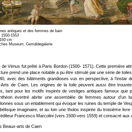
nes antiques et des femmes de bain
s 1550-1553
× 150 cm
isches Museum, Gemäldegalerie
e Vénus fut prêté à Paris Bordon (1500- 1571). Cette première attrib
ecture prend une place notable a pu être stimulé par une série de toile
0, avec des bâtiments grandioses vus en perspective, à l’instar d
rts de Caen. Les origines de la toile peuvent aussi être trouvé
s, tant pour les motifs inspirés de vestiges antiques fameux que po
anthéon éventré abrite une assemblée de femmes autour d’un ba
olonnes sous un entablement qui évoque les ruines du temple de Ves
élisque imaginaire, et au loin une tholos inspirée du troisième livre 
l’éditeur Francesco Marcolini (vers 1500-vers 1559) et consacré aux 
s Beaux-arts de Caen