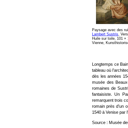
Paysage avec des rui
Lambert Sustris
, Ver
Huile sur toile, 101 
Vienne, Kunsthistor
Longtemps ce Bain d
tableau où l’archit
dès les années 154
musée des Beaux-A
romaines de Sustri
fantaisiste. Un P
remarquent trois c
romain près d’un ob
1540 à Venise par 
Source : Musée de