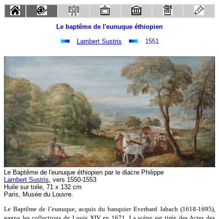
Le baptême de l'eunuque éthiopien
Lambert Sustris
1551
Le Baptême de l'eunuque éthiopien par le diacre Philippe
Lambert Sustris
, vers 1550-1553
Huile sur toile, 71 x 132 cm
Paris, Musée du Louvre.
Le Baptême de l’eunuque, acquis du banquier Everhard Jabach (1618-1695),
gagna les collections de Louis XIV en 1671. La scène est tirée des Actes des