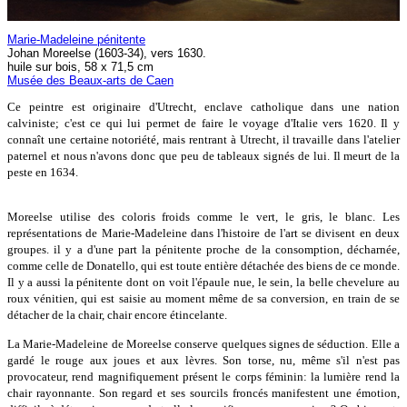
Marie-Madeleine pénitente
Johan Moreelse (1603-34), vers 1630.
huile sur bois, 58 x 71,5 cm
Musée des Beaux-arts de Caen
Ce peintre est originaire d'Utrecht, enclave catholique dans une nation
calviniste; c'est ce qui lui permet de faire le voyage d'Italie vers 1620. Il y
connaît une certaine notoriété, mais rentrant à Utrecht, il travaille dans l'atelier
paternel et nous n'avons donc que peu de tableaux signés de lui. Il meurt de la
peste en 1634.
Moreelse utilise des coloris froids comme le vert, le gris, le blanc. Les
représentations de Marie-Madeleine dans l'histoire de l'art se divisent en deux
groupes. il y a d'une part la pénitente proche de la consomption, décharnée,
comme celle de Donatello, qui est toute entière détachée des biens de ce monde.
Il y a aussi la pénitente dont on voit l'épaule nue, le sein, la belle chevelure au
roux vénitien, qui est saisie au moment même de sa conversion, en train de se
détacher de la chair, chair encore étincelante.
La Marie-Madeleine de Moreelse conserve quelques signes de séduction. Elle a
gardé le rouge aux joues et aux lèvres. Son torse, nu, même s'il n'est pas
provocateur, rend magnifiquement présent le corps féminin: la lumière rend la
chair rayonnante. Son regard et ses sourcils froncés manifestent une émotion,