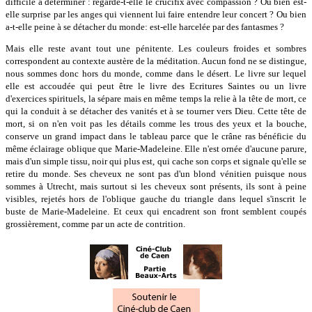
difficile à déterminer : regarde-t-elle le crucifix avec compassion ? Ou bien est-
elle surprise par les anges qui viennent lui faire entendre leur concert ? Ou bien
a-t-elle peine à se détacher du monde: est-elle harcelée par des fantasmes ?
Mais elle reste avant tout une pénitente. Les couleurs froides et sombres
correspondent au contexte austère de la méditation. Aucun fond ne se distingue,
nous sommes donc hors du monde, comme dans le désert. Le livre sur lequel
elle est accoudée qui peut être le livre des Ecritures Saintes ou un livre
d'exercices spirituels, la sépare mais en même temps la relie à la tête de mort, ce
qui la conduit à se détacher des vanités et à se tourner vers Dieu. Cette tête de
mort, si on n'en voit pas les détails comme les trous des yeux et la bouche,
conserve un grand impact dans le tableau parce que le crâne ras bénéficie du
même éclairage oblique que Marie-Madeleine. Elle n'est ornée d'aucune parure,
mais d'un simple tissu, noir qui plus est, qui cache son corps et signale qu'elle se
retire du monde. Ses cheveux ne sont pas d'un blond vénitien puisque nous
sommes à Utrecht, mais surtout si les cheveux sont présents, ils sont à peine
visibles, rejetés hors de l'oblique gauche du triangle dans lequel s'inscrit le
buste de Marie-Madeleine. Et ceux qui encadrent son front semblent coupés
grossièrement, comme par un acte de contrition.