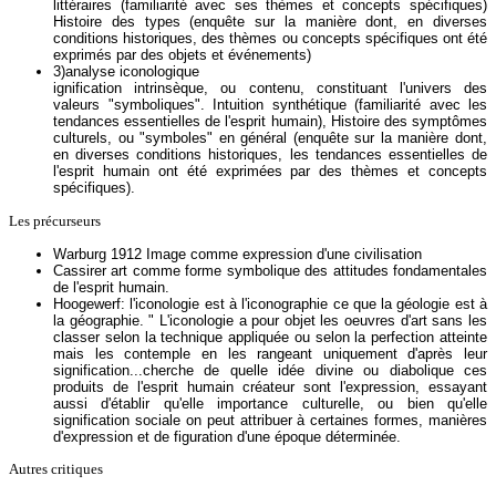
littéraires (familiarité avec ses thèmes et concepts spécifiques)
Histoire des types (enquête sur la manière dont, en diverses
conditions historiques, des thèmes ou concepts spécifiques ont été
exprimés par des objets et événements)
3)analyse iconologique
ignification intrinsèque, ou contenu, constituant l'univers des
valeurs "symboliques". Intuition synthétique (familiarité avec les
tendances essentielles de l'esprit humain), Histoire des symptômes
culturels, ou "symboles" en général (enquête sur la manière dont,
en diverses conditions historiques, les tendances essentielles de
l'esprit humain ont été exprimées par des thèmes et concepts
spécifiques).
Les précurseurs
Warburg 1912 Image comme expression d'une civilisation
Cassirer art comme forme symbolique des attitudes fondamentales
de l'esprit humain.
Hoogewerf: l'iconologie est à l'iconographie ce que la géologie est à
la géographie. " L'iconologie a pour objet les oeuvres d'art sans les
classer selon la technique appliquée ou selon la perfection atteinte
mais les contemple en les rangeant uniquement d'après leur
signification...cherche de quelle idée divine ou diabolique ces
produits de l'esprit humain créateur sont l'expression, essayant
aussi d'établir qu'elle importance culturelle, ou bien qu'elle
signification sociale on peut attribuer à certaines formes, manières
d'expression et de figuration d'une époque déterminée.
Autres critiques