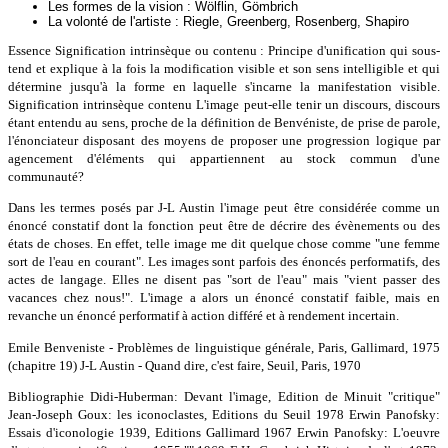
Les formes de la vision : Wölflin, Gömbrich
La volonté de l'artiste : Riegle, Greenberg, Rosenberg, Shapiro
Essence Signification intrinsèque ou contenu : Principe d'unification qui sous-
tend et explique à la fois la modification visible et son sens intelligible et qui
détermine jusqu'à la forme en laquelle s'incarne la manifestation visible.
Signification intrinsèque contenu L'image peut-elle tenir un discours, discours
étant entendu au sens, proche de la définition de Benvéniste, de prise de parole,
l'énonciateur disposant des moyens de proposer une progression logique par
agencement d'éléments qui appartiennent au stock commun d'une
communauté?
Dans les termes posés par J-L Austin l'image peut être considérée comme un
énoncé constatif dont la fonction peut être de décrire des évènements ou des
états de choses. En effet, telle image me dit quelque chose comme "une femme
sort de l'eau en courant". Les images sont parfois des énoncés performatifs, des
actes de langage. Elles ne disent pas "sort de l'eau" mais "vient passer des
vacances chez nous!". L'image a alors un énoncé constatif faible, mais en
revanche un énoncé performatif à action différé et à rendement incertain.
Emile Benveniste - Problèmes de linguistique générale, Paris, Gallimard, 1975
(chapitre 19) J-L Austin - Quand dire, c'est faire, Seuil, Paris, 1970
Bibliographie Didi-Huberman: Devant l'image, Edition de Minuit "critique"
Jean-Joseph Goux: les iconoclastes, Editions du Seuil 1978 Erwin Panofsky:
Essais d'iconologie 1939, Editions Gallimard 1967 Erwin Panofsky: L'oeuvre