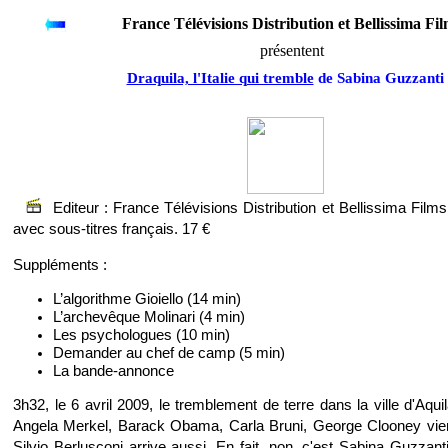
France Télévisions Distribution et Bellissima Fi
présentent
Draquila, l'Italie qui tremble
de Sabina Guzzanti
Editeur : France Télévisions Distribution et Bellissima Fil
avec sous-titres français. 17 €
Suppléments :
L’algorithme Gioiello (14 min)
L’archevêque Molinari (4 min)
Les psychologues (10 min)
Demander au chef de camp (5 min)
La bande-annonce
3h32, le 6 avril 2009, le tremblement de terre dans la ville d'Aqui
Angela Merkel, Barack Obama, Carla Bruni, George Clooney vienn
Silvio Berlusconi arrive aussi. En fait, non, c'est Sabina Guzzanti