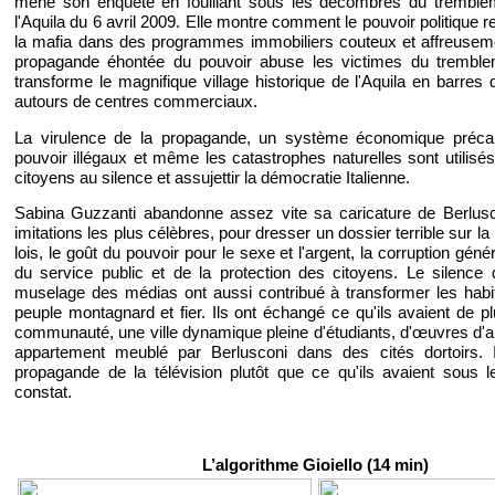
mène son enquête en fouillant sous les décombres du tremble
l'Aquila du 6 avril 2009. Elle montre comment le pouvoir politique r
la mafia dans des programmes immobiliers couteux et affreuseme
propagande éhontée du pouvoir abuse les victimes du tremble
transforme le magnifique village historique de l'Aquila en barres
autours de centres commerciaux.
La virulence de la propagande, un système économique précai
pouvoir illégaux et même les catastrophes naturelles sont utilisés
citoyens au silence et assujettir la démocratie Italienne.
Sabina Guzzanti abandonne assez vite sa caricature de Berlus
imitations les plus célèbres, pour dresser un dossier terrible sur l
lois, le goût du pouvoir pour le sexe et l'argent, la corruption géné
du service public et de la protection des citoyens. Le silence 
muselage des médias ont aussi contribué à transformer les habit
peuple montagnard et fier. Ils ont échangé ce qu'ils avaient de pl
communauté, une ville dynamique pleine d'étudiants, d'œuvres d'art
appartement meublé par Berlusconi dans des cités dortoirs. 
propagande de la télévision plutôt que ce qu'ils avaient sous l
constat.
L’algorithme Gioiello (14 min)